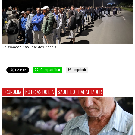
Volkswagen-São José dos Pinhais
Compartilhar
Imprimir
ECONOMIA
NOTÍCIAS DO DIA
SAÚDE DO TRABALHADOR