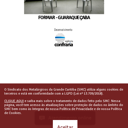
FORMAR - GUARAQUEÇABA
O Sindicato dos Metalúrgicos da Grande Curitiba (SMC) utiliza alguns cookies de
terceiros e está em conformidade com a LGPD (Lei nº 13.709/2018).
CLIQUE AQUI
e saiba mais sobre o tratamento de dados feito pelo SMC. Nessa
página, você tem acesso às atualizações sobre proteção de dados no âmbito do
SMC bem como às íntegras de nossa Política de Privacidade e de nossa Política
de Cookies.
Atendimento online
Aceitar