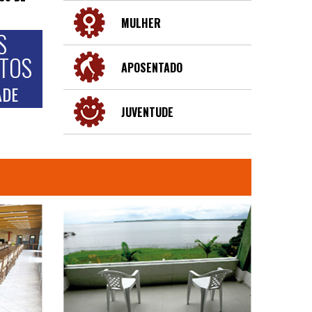
MULHER
S
NTOS
APOSENTADO
ADE
JUVENTUDE