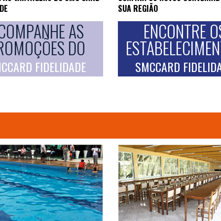
ADE
SUA REGIÃO
COMPANHE AS
ENCONTRE O
ROMOÇÕES DO
ESTABELECIME
CCARD FIDELIDADE
SMCCARD FIDELID