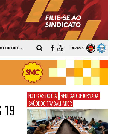
TO ONLINE
FILIADO À:
NOTÍCIAS DO DIA
REDUÇÃO DE JORNADA
SAÚDE DO TRABALHADOR
 19