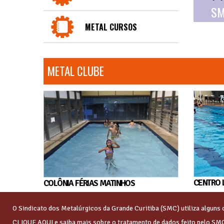
SM
METAL CURSOS
METAL CLUBE
CENTRO 
COLÔNIA FÉRIAS MATINHOS
O Sindicato dos Metalúrgicos da Grande Curitiba (SMC) utiliza algun
CLIQUE AQUI
e saiba mais sobre o tratamento de dados feito pelo SM