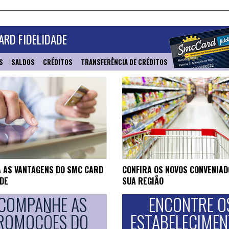
RD FIDELIDADE
S
SALDOS
CRÉDITOS
TRANSFERÊNCIA DE CRÉDITOS
 AS VANTAGENS DO SMC CARD
CONFIRA OS NOVOS CONVENIAD
ADE
SUA REGIÃO
COMPANHE AS
ENCONTRE O
ROMOÇÕES DO
ESTABELECIME