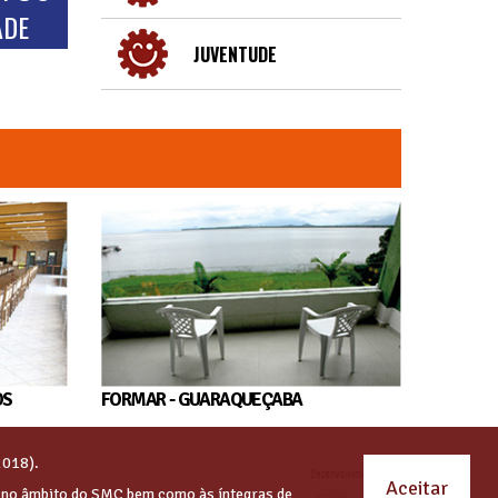
ADE
JUVENTUDE
OS
FORMAR - GUARAQUEÇABA
2018).
Aceitar
s no âmbito do SMC bem como às íntegras de