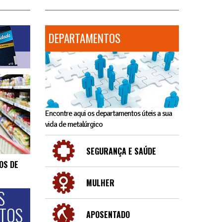
DEPARTAMENTOS
Encontre aqui os departamentos úteis a sua
vida de metalúrgico
SEGURANÇA E SAÚDE
OS DE
MULHER
S
NTOS
APOSENTADO