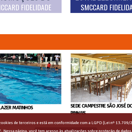
CCARD FIDELIDADE
SMCCARD FIDELID
SEDE CAMPESTRE SÃO JOSÉ D
LAZER MATINHOS
PINHAIS
s cookies de terceiros e está em conformidade com a LGPD (Lei nº 13.709/
C. Nessa página, você tem acesso às atualizações sobre proteção de dado