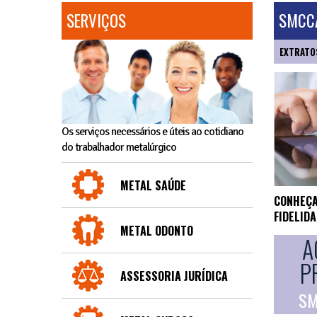
SERVIÇOS
SMCCA
EXTRATO
Os serviços necessários e úteis ao cotidiano
do trabalhador metalúrgico
METAL SAÚDE
CONHEÇA
FIDELID
METAL ODONTO
A
P
ASSESSORIA JURÍDICA
SM