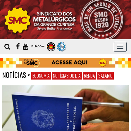
MEN
FILIADO À:
NOTÍCIAS
>
ECONOMIA
NOTÍCIAS DO DIA
RENDA
SALÁRIO