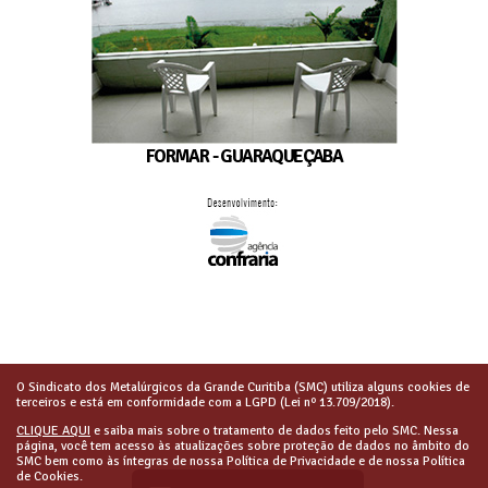
FORMAR - GUARAQUEÇABA
O Sindicato dos Metalúrgicos da Grande Curitiba (SMC) utiliza alguns cookies de
terceiros e está em conformidade com a LGPD (Lei nº 13.709/2018).
CLIQUE AQUI
e saiba mais sobre o tratamento de dados feito pelo SMC. Nessa
página, você tem acesso às atualizações sobre proteção de dados no âmbito do
SMC bem como às íntegras de nossa Política de Privacidade e de nossa Política
de Cookies.