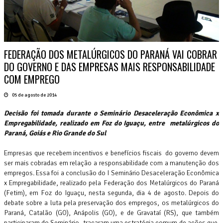
FEDERAÇÃO DOS METALÚRGICOS DO PARANÁ VAI COBRAR
DO GOVERNO E DAS EMPRESAS MAIS RESPONSABILIDADE
COM EMPREGO
05 de agosto de 2014
Decisão foi tomada durante o Seminário Desaceleração Econômica x
Empregabilidade, realizado em Foz do Iguaçu, entre metalúrgicos do
Paraná, Goiás e Rio Grande do Sul
Empresas que recebem incentivos e benefícios fiscais do governo devem
ser mais cobradas em relação a responsabilidade com a manutenção dos
empregos. Essa foi a conclusão do I Seminário Desaceleração Econômica
x Empregabilidade, realizado pela Federação dos Metalúrgicos do Paraná
(Fetim), em Foz do Iguaçu, nesta segunda, dia 4 de agosto. Depois do
debate sobre a luta pela preservação dos empregos, os metalúrgicos do
Paraná, Catalão (GO), Anápolis (GO), e de Gravataí (RS), que também
participaram do Seminário, traçaram uma estratégia comum de ações que