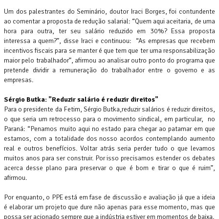
Um dos palestrantes do Seminário, doutor Iraci Borges, foi contundente
ao comentar a proposta de redução salarial: “Quem aqui aceitaria, de uma
hora para outra, ter seu salário reduzido em 30%? Essa proposta
interessa a quem?”, disse Iraci e continuou: “As empresas que recebem
incentivos fiscais para se manter é que tem que ter uma responsabilização
maior pelo trabalhador”, afirmou ao analisar outro ponto do programa que
pretende dividir a remuneração do trabalhador entre o governo e as
empresas.
Sérgio Butka: "Reduzir salário é reduzir direitos"
Para o presidente da Fetim, Sérgio Butka,reduzir salários é reduzir direitos,
o que seria um retrocesso para o movimento sindical, em particular, no
Paraná: “Penamos muito aqui no estado para chegar ao patamar em que
estamos, com a totalidade dos nosso acordos contemplando aumento
real e outros benefícios. Voltar atrás seria perder tudo o que levamos
muitos anos para ser construir. Por isso precisamos estender os debates
acerca desse plano para preservar o que é bom e tirar o que é ruim”,
afirmou.
Por enquanto, o PPE está em fase de discussão e avaliação já que a ideia
é elaborar um projeto que dure não apenas para esse momento, mas que
possa ser acionado sempre que a indústria estiver em momentos de baixa.