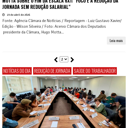
MOTTA SOBRE O FIM DA ESCALA 6X1: "FOCO É A REDUÇÃO DA
JORNADA SEM REDUÇÃO SALARIAL"
23 de abril de 2026
Fonte: Agência Câmara de Notícias / Reportagem - Luiz Gustavo Xavier/
Edição - Wilson Silveira / Foto: Acervo Câmara dos Deputados
presidente da Câmara, Hugo Motta...
Leia mais
NOTÍCIAS DO DIA
REDUÇÃO DE JORNADA
SAÚDE DO TRABALHADOR