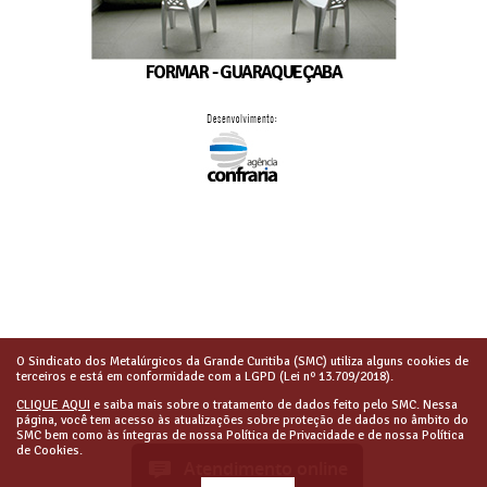
FORMAR - GUARAQUEÇABA
O Sindicato dos Metalúrgicos da Grande Curitiba (SMC) utiliza alguns cookies de
terceiros e está em conformidade com a LGPD (Lei nº 13.709/2018).
CLIQUE AQUI
e saiba mais sobre o tratamento de dados feito pelo SMC. Nessa
página, você tem acesso às atualizações sobre proteção de dados no âmbito do
SMC bem como às íntegras de nossa Política de Privacidade e de nossa Política
de Cookies.
Atendimento online