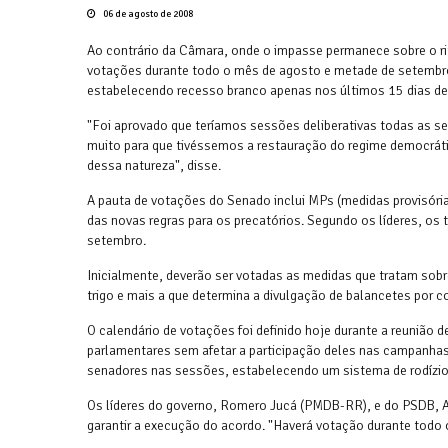
06 de agosto de 2008
Ao contrário da Câmara, onde o impasse permanece sobre o rit
votações durante todo o mês de agosto e metade de setembro. 
estabelecendo recesso branco apenas nos últimos 15 dias de
"Foi aprovado que teríamos sessões deliberativas todas as se
muito para que tivéssemos a restauração do regime democrát
dessa natureza", disse.
A pauta de votações do Senado inclui MPs (medidas provisória
das novas regras para os precatórios. Segundo os líderes, o
setembro.
Inicialmente, deverão ser votadas as medidas que tratam sobre
trigo e mais a que determina a divulgação de balancetes por c
O calendário de votações foi definido hoje durante a reunião d
parlamentares sem afetar a participação deles nas campanhas
senadores nas sessões, estabelecendo um sistema de rodízio
Os líderes do governo, Romero Jucá (PMDB-RR), e do PSDB, Art
garantir a execução do acordo. "Haverá votação durante todo o 