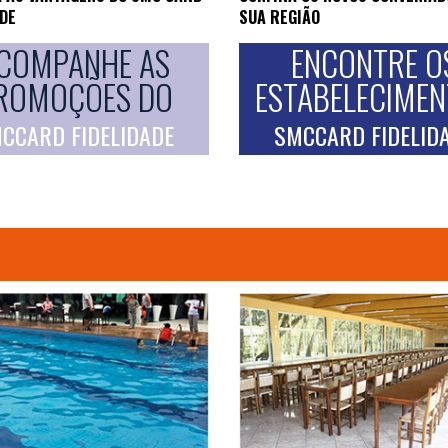
ADE
SUA REGIÃO
COMPANHE AS
ENCONTRE O
ROMOÇÕES DO
ESTABELECIME
CCARD FIDELIDADE
SMCCARD FIDELID