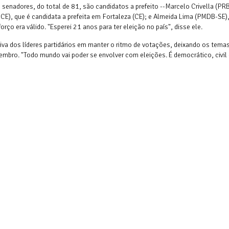
senadores, do total de 81, são candidatos a prefeito --Marcelo Crivella (PR
-CE), que é candidata a prefeita em Fortaleza (CE); e Almeida Lima (PMDB-SE)
forço era válido. "Esperei 21 anos para ter eleição no país", disse ele.
iva dos líderes partidários em manter o ritmo de votações, deixando os tema
bro. "Todo mundo vai poder se envolver com eleições. É democrático, civil 