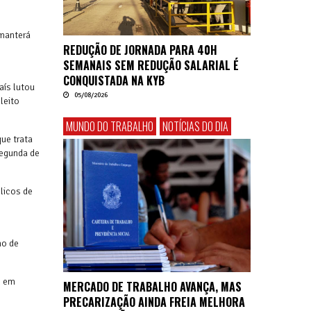
 manterá
REDUÇÃO DE JORNADA PARA 40H
SEMANAIS SEM REDUÇÃO SALARIAL É
CONQUISTADA NA KYB
aís lutou
05/08/2026
leito
MUNDO DO TRABALHO
NOTÍCIAS DO DIA
ue trata
segunda de
blicos de
mo de
m em
MERCADO DE TRABALHO AVANÇA, MAS
PRECARIZAÇÃO AINDA FREIA MELHORA