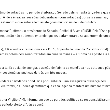
mo de votações no período eleitoral, o Senado definiu nesta terça-feira que
A idéia é realizar sessões deliberativas (com votações) por seis semanas,
 setembro --que antecedem as eleições municipais de 5 de outubro.
manas", afirmou o presidente do Senado, Garibaldi Alves (PMDB-RN). "Esse p
ico, então não podemos entender que os parlamentares se ausentem de um p
s), 29 acordos internacionais e a PEC (Proposta de Emenda Constitucional) q
s temas polêmicos serão tratados em duas semanas --a última de agosto e a 
 a tarifa social de energia, a adição de farinha de mandioca nos estoques pú
oncessionárias públicas de três em três meses.
e líderes partidários conduzida por Garibaldi. Para assegurar a presença dos
 eleitorais, os líderes garantiram que cada legenda manterá um número míni
.
hur Virgílio (AM), informaram que os partidos políticos se responsabilizara
período eleitoral", disse Jucá.