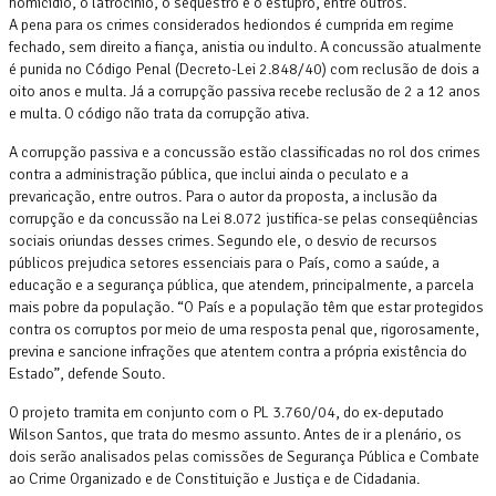
homicídio, o latrocínio, o seqüestro e o estupro, entre outros.
A pena para os crimes considerados hediondos é cumprida em regime
fechado, sem direito a fiança, anistia ou indulto. A concussão atualmente
é punida no Código Penal (Decreto-Lei 2.848/40) com reclusão de dois a
oito anos e multa. Já a corrupção passiva recebe reclusão de 2 a 12 anos
e multa. O código não trata da corrupção ativa.
A corrupção passiva e a concussão estão classificadas no rol dos crimes
contra a administração pública, que inclui ainda o peculato e a
prevaricação, entre outros. Para o autor da proposta, a inclusão da
corrupção e da concussão na Lei 8.072 justifica-se pelas conseqüências
sociais oriundas desses crimes. Segundo ele, o desvio de recursos
públicos prejudica setores essenciais para o País, como a saúde, a
educação e a segurança pública, que atendem, principalmente, a parcela
mais pobre da população. “O País e a população têm que estar protegidos
contra os corruptos por meio de uma resposta penal que, rigorosamente,
previna e sancione infrações que atentem contra a própria existência do
Estado”, defende Souto.
O projeto tramita em conjunto com o PL 3.760/04, do ex-deputado
Wilson Santos, que trata do mesmo assunto. Antes de ir a plenário, os
dois serão analisados pelas comissões de Segurança Pública e Combate
ao Crime Organizado e de Constituição e Justiça e de Cidadania.