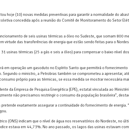
entou hoje (10) novas medidas preventivas para garantir a normalidade do aba
 coletiva concedida após a reunião do Comitê de Monitoramento do Setor Elét
 funcionamento de seis usinas térmicas a óleo no Sudeste, que somam 800 m
m virtude das transferências de energia que estão sendo feitas para o Nordes
1 usinas térmicas (25 a gás e seis a óleo) para compensar o baixo nível do
ará em operação um gasoduto no Espírito Santo que permitirá o fornecimento
ro. Segundo o ministro, a Petrobras também se comprometeu a apresentar, até
consumo próprio para as térmicas, se essa medida se mostrar necessária mais
ente da Empresa de Pesquisa Energética (EPE), estatal vinculada ao Ministér
lizmente não precisamos restringir o consumo da população brasileira”, desta
 pretende exatamente assegurar a continuidade do fornecimento de energia. “
egou.
ico (ONS) indicam que o nível de água nos reservatórios do Nordeste, no últi
índice estava em 44,73%. No ano passado, os lagos das usinas estavam co