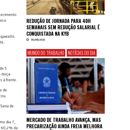
stecimento
REDUÇÃO DE JORNADA PARA 40H
rico
SEMANAIS SEM REDUÇÃO SALARIAL É
CONQUISTADA NA KYB
egawatts.
05/08/2026
te.
MUNDO DO TRABALHO
NOTÍCIAS DO DIA
s
 de 5
 terça-
 à frente.
io de
cou.
Seria de
MERCADO DE TRABALHO AVANÇA, MAS
mo dia 7,
PRECARIZAÇÃO AINDA FREIA MELHORA
m 60,2% da