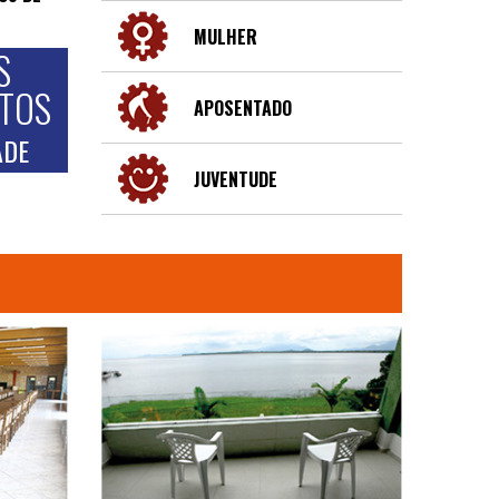
MULHER
S
NTOS
APOSENTADO
ADE
JUVENTUDE