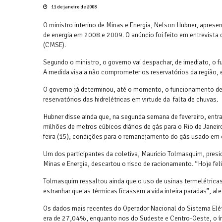
11 de janeiro de 2008
O ministro interino de Minas e Energia, Nelson Hubner, apres
de energia em 2008 e 2009. O anúncio foi feito em entrevista
(CMSE).
Segundo o ministro, o governo vai despachar, de imediato, o
A medida visa a não comprometer os reservatórios da região, e
O governo já determinou, até o momento, o funcionamento de 3
reservatórios das hidrelétricas em virtude da falta de chuvas.
Hubner disse ainda que, na segunda semana de fevereiro, entr
milhões de metros cúbicos diários de gás para o Rio de Janei
feira (15), condições para o remanejamento do gás usado em 
Um dos participantes da coletiva, Maurício Tolmasquim, presid
Minas e Energia, descartou o risco de racionamento. “Hoje fe
Tolmasquim ressaltou ainda que o uso de usinas termelétricas
estranhar que as térmicas ficassem a vida inteira paradas”, al
Os dados mais recentes do Operador Nacional do Sistema Elétr
era de 27,04%, enquanto nos do Sudeste e Centro-Oeste, o 