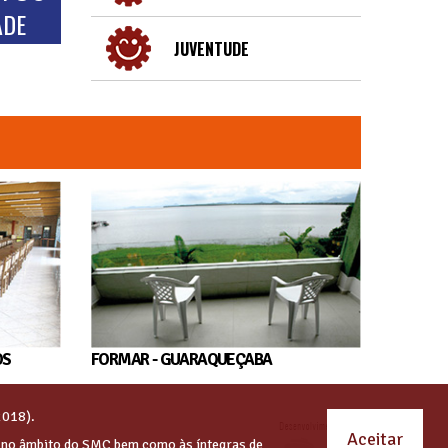
ADE
JUVENTUDE
OS
FORMAR - GUARAQUEÇABA
2018).
Aceitar
s no âmbito do SMC bem como às íntegras de