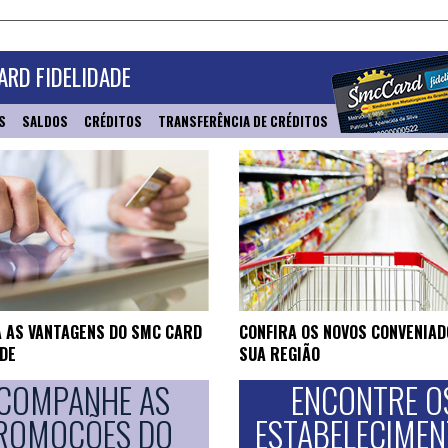
RD FIDELIDADE
S
SALDOS
CRÉDITOS
TRANSFERÊNCIA DE CRÉDITOS
 AS VANTAGENS DO SMC CARD
CONFIRA OS NOVOS CONVENIAD
ADE
SUA REGIÃO
COMPANHE AS
ENCONTRE O
ROMOÇÕES DO
ESTABELECIME