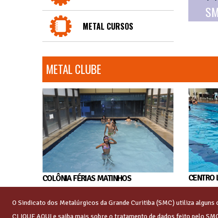
SM
METAL CURSOS
METAL CLUBE
CENTRO 
COLÔNIA FÉRIAS MATINHOS
O Sindicato dos Metalúrgicos da Grande Curitiba (SMC) utiliza algun
CLIQUE AQUI
e saiba mais sobre o tratamento de dados feito pelo SM