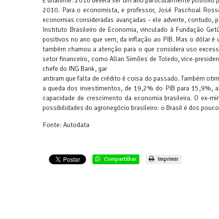
É unânime: 2010 deverá ser um ano particularmente positivo 
2010. Para o economista, e professor, José Paschoal Ross
economias consideradas avançadas – ele adverte, contudo, pa
Instituto Brasileiro de Economia, vinculado à Fundação Getú
positivos no ano que vem, da inflação ao PIB. Mas o dólar é
também chamou a atenção para o que considera uso excessivo
setor financeiro, como Allan Simões de Toledo, vice-presiden
chefe do ING Bank, gar
antiram que falta de crédito é coisa do passado. Também oti
a queda dos investimentos, de 19,2% do PIB para 15,9%, a
capacidade de crescimento da economia brasileira. O ex-mi
possibilidades do agronegócio brasileiro: o Brasil é dos pou
Fonte: Autodata
Compartilhar
Imprimir