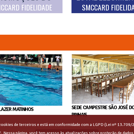
CCARD FIDELIDADE
SMCCARD FIDELID
SEDE CAMPESTRE SÃO JOSÉ D
LAZER MATINHOS
PINHAIS
s cookies de terceiros e está em conformidade com a LGPD (Lei nº 13.709/
C. Nessa página, você tem acesso às atualizações sobre proteção de dado