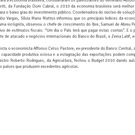
para a economia brasileira, consideraram os palestrantes do seminário Auto
etti, da Fundação Dom Cabral, o 2010 da economia brasileira será melhor
ra o baixo grau do investimento público. Coordenadora do núcleo de soluçõ
lio Vargas, Sílvia Maria Mattos informou que os principais índices da eco
 uma incógnita, observou o chefe de crescimento do Ibre, Samuel de Abreu 
 de estímulos fiscais: “Um dia o País terá que pagar estas contas”. E o 
te de atacado e negócios internacionais do Banco do Brasil, e Zeina Latif,
mista o economista Affonso Celso Pastore, ex-presidente do Banco Central, 
 capacidade produtiva ociosa e a estagnação das exportações podem com
nistro Roberto Rodrigues, da Agricultura, fechou o Budget 2010 dando aul
cos países que produzem excedentes agrícolas.