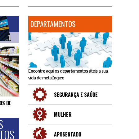
DEPARTAMENTOS
Encontre aqui os departamentos úteis a sua
vida de metalúrgico
SEGURANÇA E SAÚDE
OS DE
MULHER
S
NTOS
APOSENTADO