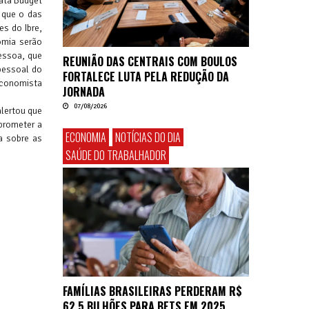
Data Budget
 que o das
es do Ibre,
nomia serão
Pessoa, que
REUNIÃO DAS CENTRAIS COM BOULOS
pessoal do
FORTALECE LUTA PELA REDUÇÃO DA
 economista
JORNADA
07/08/2026
alertou que
prometer a
ECONOMIA
NOTÍCIAS DO DIA
a sobre as
SAÚDE DO TRABALHADOR
FAMÍLIAS BRASILEIRAS PERDERAM R$
62,5 BILHÕES PARA BETS EM 2025