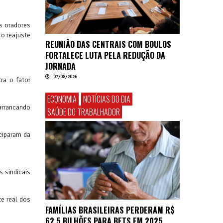
s oradores
 o reajuste
REUNIÃO DAS CENTRAIS COM BOULOS
FORTALECE LUTA PELA REDUÇÃO DA
JORNADA
07/08/2026
ra o fator
ECONOMIA
NOTÍCIAS DO DIA
arrancando
SAÚDE DO TRABALHADOR
ciparam da
 sindicais
te real dos
FAMÍLIAS BRASILEIRAS PERDERAM R$
62,5 BILHÕES PARA BETS EM 2025