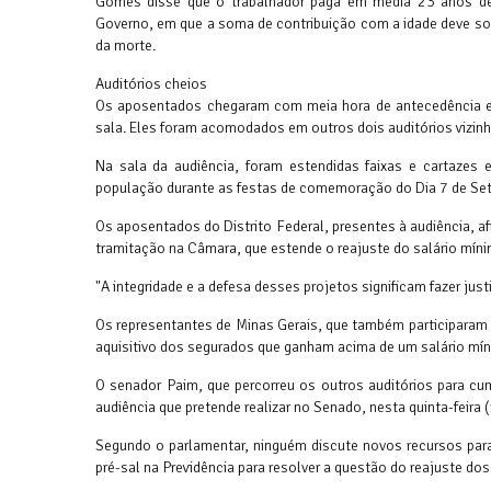
Gomes disse que o trabalhador paga em média 23 anos de 
Governo, em que a soma de contribuição com a idade deve so
da morte.
Auditórios cheios
Os aposentados chegaram com meia hora de antecedência e l
sala. Eles foram acomodados em outros dois auditórios vizin
Na sala da audiência, foram estendidas faixas e cartazes 
população durante as festas de comemoração do Dia 7 de Se
Os aposentados do Distrito Federal, presentes à audiência, 
tramitação na Câmara, que estende o reajuste do salário míni
"A integridade e a defesa desses projetos significam fazer jus
Os representantes de Minas Gerais, que também participaram
aquisitivo dos segurados que ganham acima de um salário mí
O senador Paim, que percorreu os outros auditórios para cu
audiência que pretende realizar no Senado, nesta quinta-feira (
Segundo o parlamentar, ninguém discute novos recursos para 
pré-sal na Previdência para resolver a questão do reajuste do