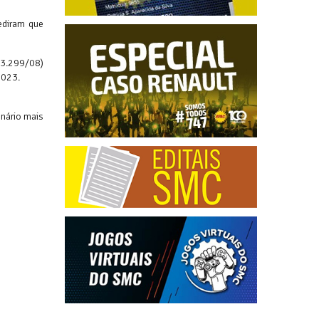
ediram que
L 3.299/08)
2023.
nário mais