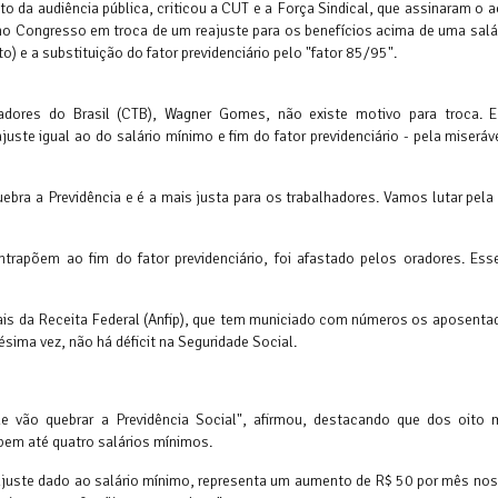
o da audiência pública, criticou a CUT e a Força Sindical, que assinaram o
o Congresso em troca de um reajuste para os benefícios acima de uma salá
o) e a substituição do fator previdenciário pelo "fator 85/95".
adores do Brasil (CTB), Wagner Gomes, não existe motivo para troca. E
uste igual ao do salário mínimo e fim do fator previdenciário - pela miseráv
bra a Previdência e é a mais justa para os trabalhadores. Vamos lutar pel
trapõem ao fim do fator previdenciário, foi afastado pelos oradores. Esse
ais da Receita Federal (Anfip), que tem municiado com números os aposenta
nésima vez, não há déficit na Seguridade Social.
 vão quebrar a Previdência Social", afirmou, destacando que dos oito 
bem até quatro salários mínimos.
reajuste dado ao salário mínimo, representa um aumento de R$ 50 por mês nos