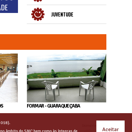
ADE
JUVENTUDE
OS
FORMAR - GUARAQUEÇABA
2018).
Aceitar
s no âmbito do SMC bem como às íntegras de