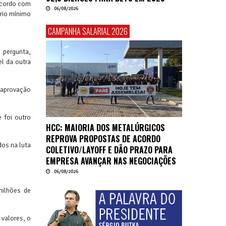
 acordo com
06/08/2026
rio mínimo
CAMPANHA SALARIAL 2026
 pergunta,
el da outra
a aprovação
 foi outro
HCC: MAIORIA DOS METALÚRGICOS
REPROVA PROPOSTAS DE ACORDO
dos na luta
COLETIVO/LAYOFF E DÃO PRAZO PARA
EMPRESA AVANÇAR NAS NEGOCIAÇÕES
06/08/2026
milhões de
 valores, o