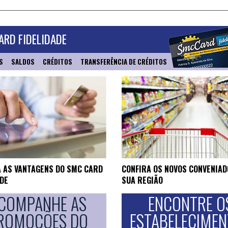
RD FIDELIDADE
S
SALDOS
CRÉDITOS
TRANSFERÊNCIA DE CRÉDITOS
 AS VANTAGENS DO SMC CARD
CONFIRA OS NOVOS CONVENIAD
ADE
SUA REGIÃO
COMPANHE AS
ENCONTRE O
ROMOÇÕES DO
ESTABELECIME