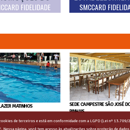
CCARD FIDELIDADE
SMCCARD FIDELID
SEDE CAMPESTRE SÃO JOSÉ D
LAZER MATINHOS
PINHAIS
s cookies de terceiros e está em conformidade com a LGPD (Lei nº 13.709/
C. Nessa página, você tem acesso às atualizações sobre proteção de dado