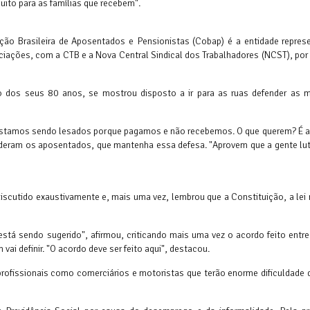
ito para as famílias que recebem".
ão Brasileira de Aposentados e Pensionistas (Cobap) é a entidade represe
ciações, com a CTB e a Nova Central Sindical dos Trabalhadores (NCST), por
to dos seus 80 anos, se mostrou disposto a ir para as ruas defender as m
. Estamos sendo lesados porque pagamos e não recebemos. O que querem? É 
deram os aposentados, que mantenha essa defesa. "Aprovem que a gente lut
iscutido exaustivamente e, mais uma vez, lembrou que a Constituição, a le
stá sendo sugerido", afirmou, criticando mais uma vez o acordo feito entre
ai definir. "O acordo deve ser feito aqui", destacou.
ofissionais como comerciários e motoristas que terão enorme dificuldade d