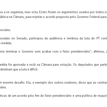
u a se organizar, mas vota. Estes foram os argumentos usados por todos o
 pública na Câmara, para rejeitar o acordo proposto pelo Governo Federal para
nciário.
ovadas no Senado, participou da audiência e lembrou da luta do PT cont
a medida.
ria terminar o Governo sem acabar com o fator previdenciário", afirmou, 
edida foi aprovada e está na Câmara para votação. Os deputados que parti
itiram que a luta é difícil.
norme desafio. Ela, a exemplo dos outros oradores, disse que as centrais
ário.
cas de um acordo pelo fim do fator previdenciário e uma política de reajus