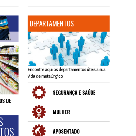
DEPARTAMENTOS
Encontre aqui os departamentos úteis a sua
vida de metalúrgico
SEGURANÇA E SAÚDE
OS DE
MULHER
S
NTOS
APOSENTADO