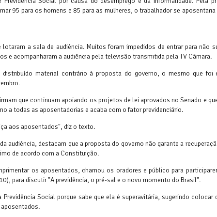
Previdência Social por causa do desemprego e da informalidade. Pela p
mar 95 para os homens e 85 para as mulheres, o trabalhador se aposentaria 
otaram a sala de audiência. Muitos foram impedidos de entrar para não su
hos e acompanharam a audiência pela televisão transmitida pela TV Câmara.
e distribuído material contrário à proposta do governo, o mesmo que foi 
tembro.
afirmam que continuam apoiando os projetos de lei aprovados no Senado e q
mo a todas as aposentadorias e acaba com o fator previdenciário.
tiça aos aposentados", diz o texto.
 da audiência, destacam que a proposta do governo não garante a recuperaçã
nimo de acordo com a Constituição.
mprimentar os aposentados, chamou os oradores e público para participare
10), para discutir "A previdência, o pré-sal e o novo momento do Brasil".
Previdência Social porque sabe que ela é superavitária, sugerindo colocar 
s aposentados.