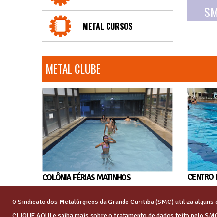
SM
METAL CURSOS
METAL CLUBE
CENTRO 
COLÔNIA FÉRIAS MATINHOS
O Sindicato dos Metalúrgicos da Grande Curitiba (SMC) utiliza algun
CLIQUE AQUI
e saiba mais sobre o tratamento de dados feito pelo SM