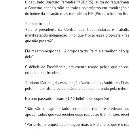
O deputado Darcísio Perondi (PMDB/RS), autor do requeriment
o Governo abrindo mão de todos os projetos em tramitação n
do índice da inflação mais metade do PIB (Produto Interno Brut
Por que trocar?
Para o presidente da Central das Trabalhadoras e Trabalh
manifestando indignação: "Por que trocar essa proposta - reaj
que não presta?"
Ele mesmo responde: "A proposta do Paim é a melhor, não que
dela".
O déficit da Previdência, argumento usado pelos que se con
consenso entre eles.
Floriano Martins, da Associação Nacional dos Auditores Fisc
pelo fim do fator previdenciário, disse que, falando pela milio
No ano passado, foram R$ 52 bilhões de superávit.
"Não são os aposentados com esse reajuste pleiteado que
aposentados que vão receber esse reajuste, 6,6 milhões rece
"Portanto, o reajuste da inflação mais o PIB cheio, que é o 