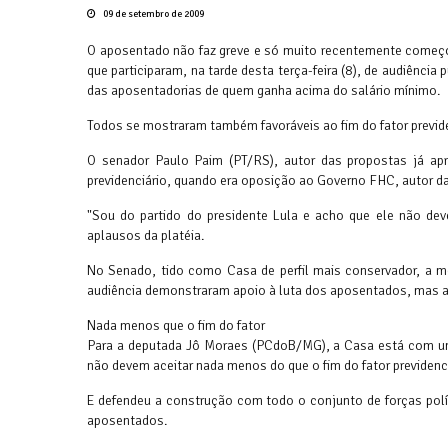
09 de setembro de 2009
O aposentado não faz greve e só muito recentemente começo
que participaram, na tarde desta terça-feira (8), de audiência
das aposentadorias de quem ganha acima do salário mínimo.
Todos se mostraram também favoráveis ao fim do fator previde
O senador Paulo Paim (PT/RS), autor das propostas já apr
previdenciário, quando era oposição ao Governo FHC, autor d
"Sou do partido do presidente Lula e acho que ele não deve
aplausos da platéia.
No Senado, tido como Casa de perfil mais conservador, a m
audiência demonstraram apoio à luta dos aposentados, mas adm
Nada menos que o fim do fator
Para a deputada Jô Moraes (PCdoB/MG), a Casa está com um e
não devem aceitar nada menos do que o fim do fator previdenci
E defendeu a construção com todo o conjunto de forças políti
aposentados.