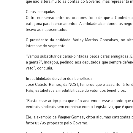
que não altera muito as contas do Governo, mas representa mu
Caras-enrugadas
Outro consenso entre os oradores foi o de que a Confederaç
categoria para fechar acordos. A entidade abandonou as nego
lesivo aos aposentados.
O presidente da entidade, Varley Martins Gonçalves, no al
interesse do segmento.
"Vamos substituir os caras-pintadas pelos caras enrugadas
a gente?", indagou, pedindo aos deputados que sempre defen
veto", concluiu.
Irredutibilidade do valor dos benefícios
José Calixto Ramos, da NCST, lembrou que o assunto já foi d
País, estabelece a irredutibilidade do valor dos benefícios.
"Basta esse artigo para que não acatemos esse acordo que e
centrais sindicais sem combinar com o Legislativo, que é quem v
Ele, a exemplo de Wagner Gomes, citou algumas categorias pr
fator 85/95 proposto pelo Governo.