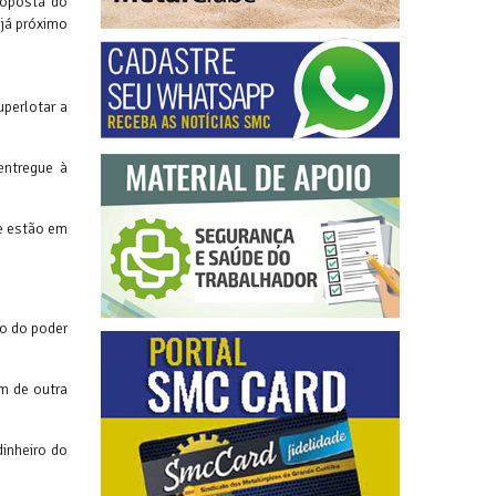
roposta do
já próximo
perlotar a
entregue à
ue estão em
o do poder
m de outra
dinheiro do