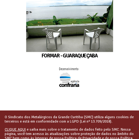
FORMAR - GUARAQUEÇABA
O Sindicato dos Metalúrgicos da Grande Curitiba (SMC) utiliza alguns cookies de
terceiros e está em conformidade com a LGPD (Lei nº 13.709/2018).
CLIQUE AQUI
e saiba mais sobre o tratamento de dados feito pelo SMC. Nessa
página, você tem acesso às atualizações sobre proteção de dados no âmbito do
SMC bem como às íntegras de nossa Política de Privacidade e de nossa Política