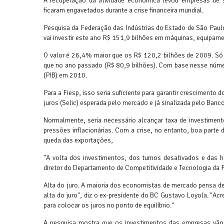
A recuperação da atividade econômica levou empresas de 
ficaram engavetados durante a crise financeira mundial.
Pesquisa da Federação das Indústrias do Estado de São Paulo
vai investir este ano R$ 151,9 bilhões em máquinas, equipam
O valor é 26,4% maior que os R$ 120,2 bilhões de 2009. Só
que no ano passado (R$ 80,9 bilhões). Com base nesse númer
(PIB) em 2010.
Para a Fiesp, isso seria suficiente para garantir crescimento 
juros (Selic) esperada pelo mercado e já sinalizada pelo Banco
Normalmente, seria necessário alcançar taxa de investime
pressões inflacionárias. Com a crise, no entanto, boa parte
queda das exportações,
"A volta dos investimentos, dos turnos desativados e das
diretor do Departamento de Competitividade e Tecnologia da 
Alta do juro. A maioria dos economistas de mercado pensa de 
alta do juro", diz o ex-presidente do BC Gustavo Loyola. "A
para colocar os juros no ponto de equilíbrio."
A pesquisa mostra que os investimentos das empresas vã