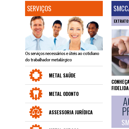
SERVIÇOS
SMCCA
EXTRATO
Os serviços necessários e úteis ao cotidiano
do trabalhador metalúrgico
METAL SAÚDE
CONHEÇA
FIDELID
METAL ODONTO
A
P
ASSESSORIA JURÍDICA
SM