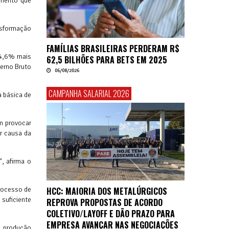
imento que
ansformação
FAMÍLIAS BRASILEIRAS PERDERAM R$
14,6% mais
62,5 BILHÕES PARA BETS EM 2025
erno Bruto
06/08/2026
CAMPANHA SALARIAL 2026
a básica de
m provocar
or causa da
, afirma o
HCC: MAIORIA DOS METALÚRGICOS
processo de
 suficiente
REPROVA PROPOSTAS DE ACORDO
COLETIVO/LAYOFF E DÃO PRAZO PARA
EMPRESA AVANÇAR NAS NEGOCIAÇÕES
a produção