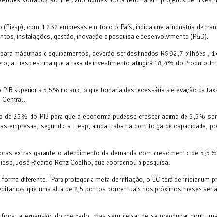
setores voltados ao mercado doméstico a retomarem projetos de invest
 (Fiesp), com 1.232 empresas em todo o País, indica que a indústria de tr
entos, instalações, gestão, inovação e pesquisa e desenvolvimento (P&D).
 para máquinas e equipamentos, deverão ser destinados R$ 92,7 bilhões , 
o, a Fiesp estima que a taxa de investimento atingirá 18,4% do Produto Int
do PIB superior a 5,5% no ano, o que tornaria desnecessária a elevação da tax
 Central.
nto de 25% do PIB para que a economia pudesse crescer acima de 5,5% se
 das empresas, segundo a Fiesp, ainda trabalha com folga de capacidade, p
 horas extras garante o atendimento da demanda com crescimento de 5,5%"
Fiesp, José Ricardo Roriz Coelho, que coordenou a pesquisa.
forma diferente. "Para proteger a meta de inflação, o BC terá de iniciar um 
creditamos que uma alta de 2,5 pontos porcentuais nos próximos meses seria
o focar a expansão do mercado, mas sem deixar de se preocupar com um