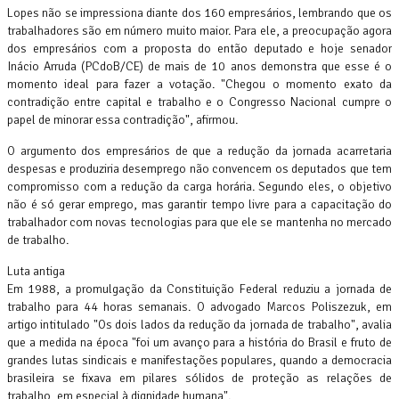
Lopes não se impressiona diante dos 160 empresários, lembrando que os
trabalhadores são em número muito maior. Para ele, a preocupação agora
dos empresários com a proposta do então deputado e hoje senador
Inácio Arruda (PCdoB/CE) de mais de 10 anos demonstra que esse é o
momento ideal para fazer a votação. "Chegou o momento exato da
contradição entre capital e trabalho e o Congresso Nacional cumpre o
papel de minorar essa contradição", afirmou.
O argumento dos empresários de que a redução da jornada acarretaria
despesas e produziria desemprego não convencem os deputados que tem
compromisso com a redução da carga horária. Segundo eles, o objetivo
não é só gerar emprego, mas garantir tempo livre para a capacitação do
trabalhador com novas tecnologias para que ele se mantenha no mercado
de trabalho.
Luta antiga
Em 1988, a promulgação da Constituição Federal reduziu a jornada de
trabalho para 44 horas semanais. O advogado Marcos Poliszezuk, em
artigo intitulado "Os dois lados da redução da jornada de trabalho", avalia
que a medida na época "foi um avanço para a história do Brasil e fruto de
grandes lutas sindicais e manifestações populares, quando a democracia
brasileira se fixava em pilares sólidos de proteção as relações de
trabalho, em especial à dignidade humana".