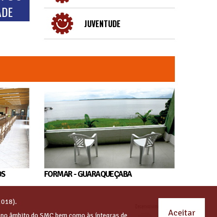
ADE
JUVENTUDE
OS
FORMAR - GUARAQUEÇABA
2018).
Aceitar
s no âmbito do SMC bem como às íntegras de