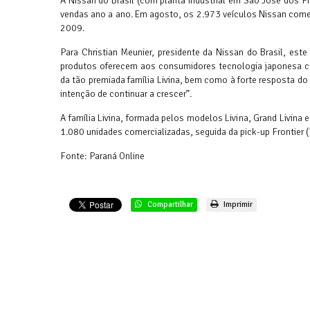
A Nissan do Brasil (com planta industrial em São José dos 
vendas ano a ano. Em agosto, os 2.973 veículos Nissan com
2009.
Para Christian Meunier, presidente da Nissan do Brasil, es
produtos oferecem aos consumidores tecnologia japonesa 
da tão premiada família Livina, bem como à forte resposta 
intenção de continuar a crescer”.
A família Livina, formada pelos modelos Livina, Grand Livina
1.080 unidades comercializadas, seguida da pick-up Frontier (
Fonte: Paraná Online
Compartilhar
Imprimir