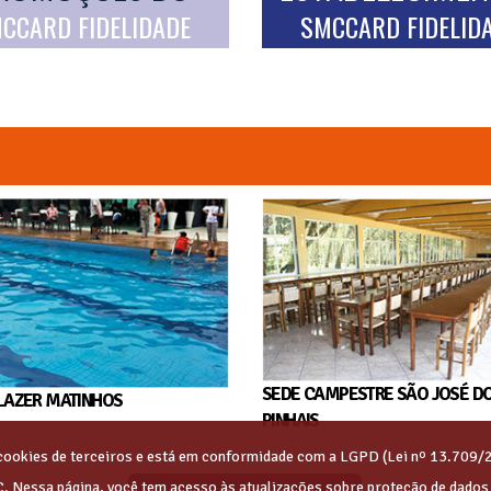
CCARD FIDELIDADE
SMCCARD FIDELID
SEDE CAMPESTRE SÃO JOSÉ D
LAZER MATINHOS
PINHAIS
s cookies de terceiros e está em conformidade com a LGPD (Lei nº 13.709/
C. Nessa página, você tem acesso às atualizações sobre proteção de dado