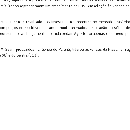
Pinhais, região metropolitana de Curitiba) comemora neste mês o seu maior 
ercializados representaram um crescimento de 88% em relação às vendas de
te crescimento é resultado dos investimentos recentes no mercado brasileir
com preços competitivos. Estamos muito animados em relação ao sólido 
do consumidor ao lançamento do Tiida Sedan. Agosto foi apenas o começo, po
 e X-Gear - produzidos na fábrica do Paraná, liderou as vendas da Nissan em
708) e do Sentra (512).