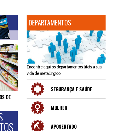
DEPARTAMENTOS
Encontre aqui os departamentos úteis a sua
vida de metalúrgico
SEGURANÇA E SAÚDE
OS DE
MULHER
S
NTOS
APOSENTADO