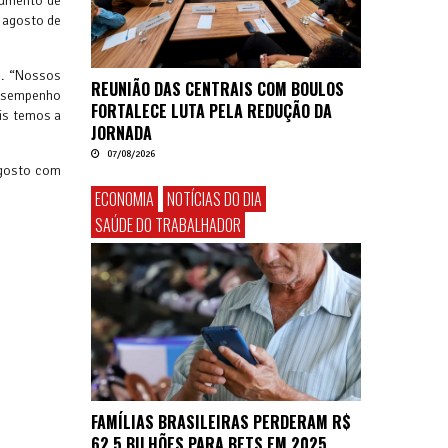
aumento de
 agosto de
o. “Nossos
REUNIÃO DAS CENTRAIS COM BOULOS
desempenho
FORTALECE LUTA PELA REDUÇÃO DA
is temos a
JORNADA
07/08/2026
 agosto com
ECONOMIA
NOTÍCIAS DO DIA
SAÚDE DO TRABALHADOR
FAMÍLIAS BRASILEIRAS PERDERAM R$
62,5 BILHÕES PARA BETS EM 2025