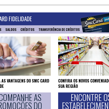
RD FIDELIDADE
S
SALDOS
CRÉDITOS
TRANSFERÊNCIA DE CRÉDITOS
 AS VANTAGENS DO SMC CARD
CONFIRA OS NOVOS CONVENIAD
ADE
SUA REGIÃO
COMPANHE AS
ENCONTRE O
ROMOÇÕES DO
ESTABELECIME