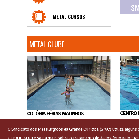
SM
METAL CURSOS
METAL CLUBE
CENTRO 
COLÔNIA FÉRIAS MATINHOS
O Sindicato dos Metalúrgicos da Grande Curitiba (SMC) utiliza algun
CLIQUE AQUI
e saiba mais sobre o tratamento de dados feito pelo SM