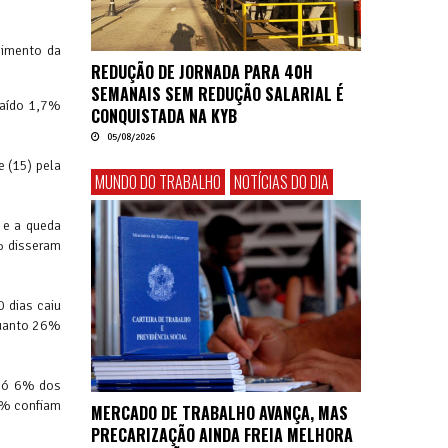
cimento da
REDUÇÃO DE JORNADA PARA 40H
SEMANAIS SEM REDUÇÃO SALARIAL É
caído 1,7%
CONQUISTADA NA KYB
05/08/2026
e (15) pela
MUNDO DO TRABALHO
NOTÍCIAS DO DIA
 e a queda
% disseram
 dias caiu
quanto 26%
 Só 6% dos
8% confiam
MERCADO DE TRABALHO AVANÇA, MAS
PRECARIZAÇÃO AINDA FREIA MELHORA