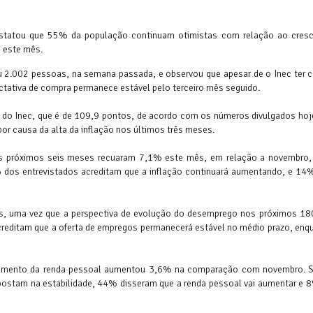
onstatou que 55% da população continuam otimistas com relação ao cres
 este mês.
iu 2.002 pessoas, na semana passada, e observou que apesar de o Inec ter 
tativa de compra permanece estável pelo terceiro mês seguido.
a do Inec, que é de 109,9 pontos, de acordo com os números divulgados hoj
or causa da alta da inflação nos últimos três meses.
os próximos seis meses recuaram 7,1% este mês, em relação a novembro,
 dos entrevistados acreditam que a inflação continuará aumentando, e 14
s, uma vez que a perspectiva de evolução do desemprego nos próximos 180
reditam que a oferta de empregos permanecerá estável no médio prazo, en
aumento da renda pessoal aumentou 3,6% na comparação com novembro.
apostam na estabilidade, 44% disseram que a renda pessoal vai aumentar e 