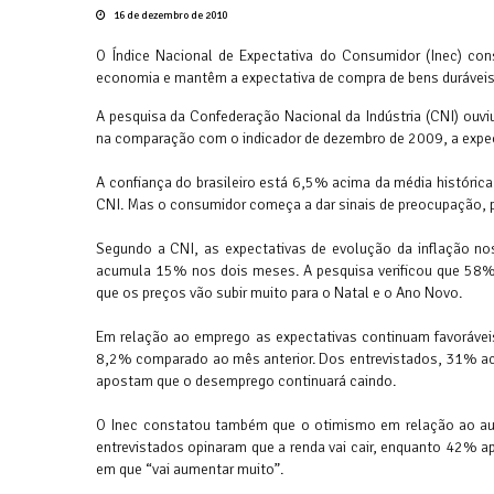
16 de dezembro de 2010
O Índice Nacional de Expectativa do Consumidor (Inec) c
economia e mantêm a expectativa de compra de bens duráveis
A pesquisa da Confederação Nacional da Indústria (CNI) ouv
na comparação com o indicador de dezembro de 2009, a expec
A confiança do brasileiro está 6,5% acima da média históric
CNI. Mas o consumidor começa a dar sinais de preocupação, p
Segundo a CNI, as expectativas de evolução da inflação n
acumula 15% nos dois meses. A pesquisa verificou que 58%
que os preços vão subir muito para o Natal e o Ano Novo.
Em relação ao emprego as expectativas continuam favorávei
8,2% comparado ao mês anterior. Dos entrevistados, 31% ac
apostam que o desemprego continuará caindo.
O Inec constatou também que o otimismo em relação ao 
entrevistados opinaram que a renda vai cair, enquanto 42% 
em que “vai aumentar muito”.