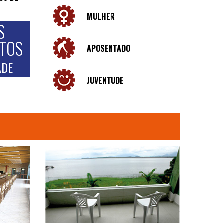
MULHER
S
NTOS
APOSENTADO
ADE
JUVENTUDE