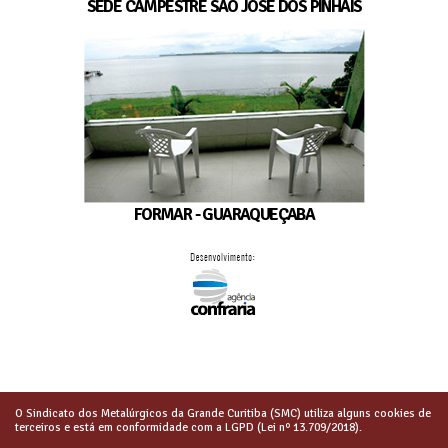
SEDE CAMPESTRE SÃO JOSÉ DOS PINHAIS
FORMAR - GUARAQUEÇABA
O Sindicato dos Metalúrgicos da Grande Curitiba (SMC) utiliza alguns cookies de
terceiros e está em conformidade com a LGPD (Lei nº 13.709/2018).