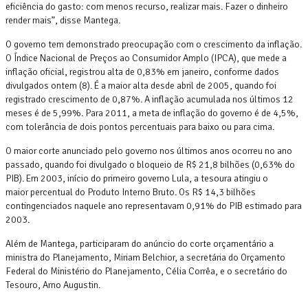
eficiência do gasto: com menos recurso, realizar mais. Fazer o dinheiro
render mais”, disse Mantega.
O governo tem demonstrado preocupação com o crescimento da inflação.
O Índice Nacional de Preços ao Consumidor Amplo (IPCA), que mede a
inflação oficial, registrou alta de 0,83% em janeiro, conforme dados
divulgados ontem (8). É a maior alta desde abril de 2005, quando foi
registrado crescimento de 0,87%. A inflação acumulada nos últimos 12
meses é de 5,99%. Para 2011, a meta de inflação do governo é de 4,5%,
com tolerância de dois pontos percentuais para baixo ou para cima.
O maior corte anunciado pelo governo nos últimos anos ocorreu no ano
passado, quando foi divulgado o bloqueio de R$ 21,8 bilhões (0,63% do
PIB). Em 2003, início do primeiro governo Lula, a tesoura atingiu o
maior percentual do Produto Interno Bruto. Os R$ 14,3 bilhões
contingenciados naquele ano representavam 0,91% do PIB estimado para
2003.
Além de Mantega, participaram do anúncio do corte orçamentário a
ministra do Planejamento, Miriam Belchior, a secretária do Orçamento
Federal do Ministério do Planejamento, Célia Corrêa, e o secretário do
Tesouro, Arno Augustin.