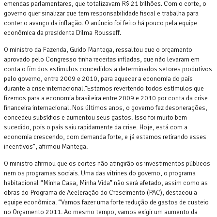
emendas parlamentares, que totalizavam R$ 21 bilhões. Com o corte, o
governo quer sinalizar que tem responsabilidade fiscal e trabalha para
conter o avanço da inflação. O anúncio foi feito há pouco pela equipe
econômica da presidenta Dilma Rousseff.
O ministro da Fazenda, Guido Mantega, ressaltou que o orçamento
aprovado pelo Congresso tinha receitas infladas, que não levaram em
conta o fim dos estímulos concedidos a determinados setores produtivos
pelo governo, entre 2009 e 2010, para aquecer a economia do país
durante a crise internacional."Estamos revertendo todos estímulos que
fizemos para a economia brasileira entre 2009 e 2010 por conta da crise
financeira internacional. Nos últimos anos, o governo fez desonerações,
concedeu subsídios e aumentou seus gastos. Isso foi muito bem
sucedido, pois o país saiu rapidamente da crise. Hoje, está com a
economia crescendo, com demanda forte, e já estamos retirando esses
incentivos", afirmou Mantega.
O ministro afirmou que os cortes não atingirão os investimentos públicos
nem os programas sociais. Uma das vitrines do governo, o programa
habitacional “Minha Casa, Minha Vida” não será afetado, assim como as
obras do Programa de Aceleração do Crescimento (PAC), destacou a
equipe econômica. “Vamos fazer uma forte redução de gastos de custeio
no Orçamento 2011. Ao mesmo tempo, vamos exigir um aumento da