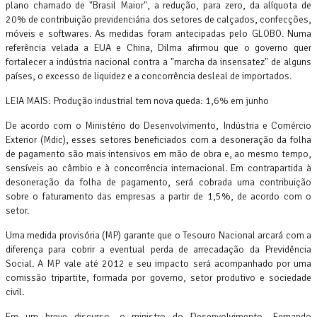
plano chamado de "Brasil Maior", a redução, para zero, da alíquota de
20% de contribuição previdenciária dos setores de calçados, confecções,
móveis e softwares. As medidas foram antecipadas pelo GLOBO. Numa
referência velada a EUA e China, Dilma afirmou que o governo quer
fortalecer a indústria nacional contra a "marcha da insensatez" de alguns
países, o excesso de liquidez e a concorrência desleal de importados.
LEIA MAIS: Produção industrial tem nova queda: 1,6% em junho
De acordo com o Ministério do Desenvolvimento, Indústria e Comércio
Exterior (Mdic), esses setores beneficiados com a desoneração da folha
de pagamento são mais intensivos em mão de obra e, ao mesmo tempo,
sensíveis ao câmbio e à concorrência internacional. Em contrapartida à
desoneração da folha de pagamento, será cobrada uma contribuição
sobre o faturamento das empresas a partir de 1,5%, de acordo com o
setor.
Uma medida provisória (MP) garante que o Tesouro Nacional arcará com a
diferença para cobrir a eventual perda de arrecadação da Previdência
Social. A MP vale até 2012 e seu impacto será acompanhado por uma
comissão tripartite, formada por governo, setor produtivo e sociedade
civil.
Em um breve discurso, o ministro do Desenvolvimento, Fernando