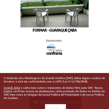
FORMAR - GUARAQUEÇABA
O Sindicato dos Metalúrgicos da Grande Curitiba (SMC) utiliza alguns cookies de
terceiros e está em conformidade com a LGPD (Lei nº 13.709/2018).
CLIQUE AQUI
e saiba mais sobre o tratamento de dados feito pelo SMC. Nessa
página, você tem acesso às atualizações sobre proteção de dados no âmbito do
SMC bem como às íntegras de nossa Política de Privacidade e de nossa Política
de Cookies.
Atendimento online