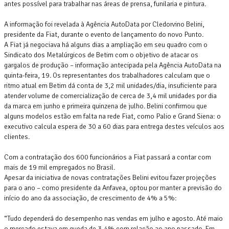
antes possível para trabalhar nas áreas de prensa, funilaria e pintura.
A informação foi revelada à Agência AutoData por Cledorvino Belini,
presidente da Fiat, durante o evento de lançamento do novo Punto.
A Fiat já negociava há alguns dias a ampliação em seu quadro com o
Sindicato dos Metalúrgicos de Betim com o objetivo de atacar os
gargalos de produção – informação antecipada pela Agência AutoData na
quinta-feira, 19. Os representantes dos trabalhadores calculam que o
ritmo atual em Betim dá conta de 3,2 mil unidades/dia, insuficiente para
atender volume de comercialização de cerca de 3,4 mil unidades por dia
da marca em junho e primeira quinzena de julho. Belini confirmou que
alguns modelos estão em falta na rede Fiat, como Palio e Grand Siena: o
executivo calcula espera de 30 a 60 dias para entrega destes veículos aos
clientes.
Com a contratação dos 600 funcionários a Fiat passará a contar com
mais de 19 mil empregados no Brasil.
Apesar da iniciativa de novas contratações Belini evitou fazer projeções
para o ano – como presidente da Anfavea, optou por manter a previsão do
início do ano da associação, de crescimento de 4% a 5%:
“Tudo dependerá do desempenho nas vendas em julho e agosto. Até maio
o mercado estava em queda de 3,4% com relação ao ano passado. Em