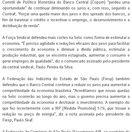
Comitê de Política Monetária do Banco Central (Copom) “perdeu uma
oportunidade” de continuar diminuindo os juros e, com isso, segundo a
Contraf, “forçar uma queda maior dos juros e dos spreads dos bancos, a
fim de baratear o crédito e incentivar o emprego, o desenvolvimento e a
distribuição de renda”.
A Força Sindical defendeu mais cortes na Selic como forma de estimular a
economia. “É preciso agilidade e reduções eficazes dos juros para facilitar
o crescimento da economia e diminuir a dívida pública, estimular a
produção industrial, que se encontra estagnada, aumentar o consumo e
gerar empregos de qualidade”, diz o comunicado assinado pelo presidente
da central sindical, Paulo Pereira da Silva.
A Federação das Indústria do Estado de São Paulo (Fiesp) também
defendeu que o Banco Central continue a reduzir os juros para aumentar a
competitividade da economia brasileira. “Acreditamos que novas quedas
na Selic ocorrerão ao longo do ano, mas o governo precisa aumentar a
competitividade da economia e destravar o investimento. A exemplo do
que fez recentemente com a MP [Medida Provisória] 579, que trouxe a
redução no preço de energia”, diz a nota assinada pelo presidente da
Fiesp, Paulo Skaf.
A Federação do Comércio de São Paulo (Fecomercio-SP), ao contrário da