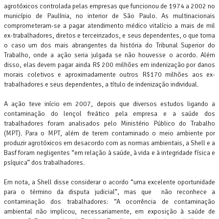
agrotóxicos controlada pelas empresas que funcionou de 1974 a 2002 no
município de Paulínia, no interior de São Paulo. As multinacionais
comprometeram-se a pagar atendimento médico vitalício a mais de mil
ex-trabalhadores, diretos e terceirizados, e seus dependentes, o que torna
o caso um dos mais abrangentes da história do Tribunal Superior do
Trabalho, onde a ação seria julgada se não houvesse o acordo. Além
disso, elas devem pagar ainda R$ 200 milhões em indenização por danos
morais coletivos e aproximadamente outros R$170 milhões aos ex-
trabalhadores e seus dependentes, a título de indenização individual.
A ação teve início em 2007, depois que diversos estudos ligando a
contaminação do lençol freático pela empresa e a saúde dos
trabalhadores foram analisados pelo Ministério Público do Trabalho
(MPT). Para o MPT, além de terem contaminado o meio ambiente por
produzir agrotóxicos em desacordo com as normas ambientais, a Shell e a
Basf foram negligentes “em relação à saúde, à vida e à integridade física e
psíquica” dos trabalhadores.
Em nota, a Shell disse considerar o acordo “uma excelente oportunidade
para o término da disputa judicial”, mas que não reconhece a
contaminação dos trabalhadores: “A ocorrência de contaminação
ambiental não implicou, necessariamente, em exposição à saúde de