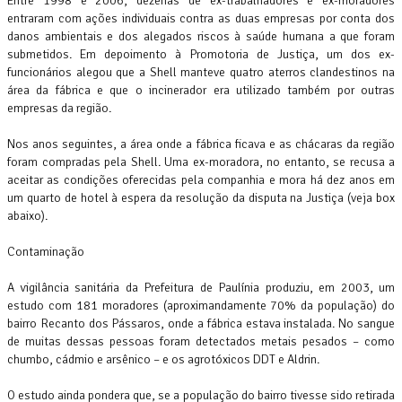
Entre 1998 e 2006, dezenas de ex-trabalhadores e ex-moradores
entraram com ações individuais contra as duas empresas por conta dos
danos ambientais e dos alegados riscos à saúde humana a que foram
submetidos. Em depoimento à Promotoria de Justiça, um dos ex-
funcionários alegou que a Shell manteve quatro aterros clandestinos na
área da fábrica e que o incinerador era utilizado também por outras
empresas da região.
Nos anos seguintes, a área onde a fábrica ficava e as chácaras da região
foram compradas pela Shell. Uma ex-moradora, no entanto, se recusa a
aceitar as condições oferecidas pela companhia e mora há dez anos em
um quarto de hotel à espera da resolução da disputa na Justiça (veja box
abaixo).
Contaminação
A vigilância sanitária da Prefeitura de Paulínia produziu, em 2003, um
estudo com 181 moradores (aproximandamente 70% da população) do
bairro Recanto dos Pássaros, onde a fábrica estava instalada. No sangue
de muitas dessas pessoas foram detectados metais pesados – como
chumbo, cádmio e arsênico – e os agrotóxicos DDT e Aldrin.
O estudo ainda pondera que, se a população do bairro tivesse sido retirada