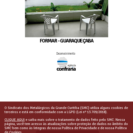
FORMAR - GUARAQUEÇABA
O Sindicato dos Metalúrgicos da Grande Curitiba (SMC) utiliza alguns cookies de
terceiros e está em conformidade com a LGPD (Lei nº 13.709/2018).
CLIQUE AQUI
e saiba mais sobre o tratamento de dados feito pelo SMC. Nessa
página, você tem acesso às atualizações sobre proteção de dados no âmbito do
SMC bem como às íntegras de nossa Política de Privacidade e de nossa Política
de Cookies.