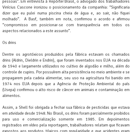
pessoas”. Em entrevista à Repórter Brasil, o advogado dos trabalhadores
Vinícius Cascone ironizou o posicionamento da companhia: “Significaria
dizer que eu pulei numa piscina cheia de água e, ao sair, não fiquei
molhado”. A Basf, também em nota, confirmou o acordo e afirmou
“compromisso em posicionar-se com transparência em todos os
aspectos relacionados a este assunto”.
Os drins
Dentre os agrotóxicos produzidos pela fábrica estavam os chamados
drins (Aldrin, Dieldrin e Endrin), que foram inventados nos EUA na década
de 1940 e largamente utilizados no cultivo de algodão e milho, além do
controle de cupins. Por possuírem alta persistência no meio ambiente e se
propagarem pela cadeia alimentar, seu uso na agricultura foi banido em
1974 nos EUA depois que a Agência de Proteção Ambiental do país
(Usepa) confirmou o alto risco de câncer em animais e contaminação em
alimentos.
Assim, a Shell foi obrigada a fechar sua fábrica de pesticidas que estava
em atividade desde 1948. No Brasil, os drins foram parcialmente proibidos
para uso e comercialização somente em 1985. Em depoimentos
registrados em vídeo pela reportagem, trabalhadores relatam que ficavam
expostos aos produtos tóxicos com regularidade e que acidentes eram