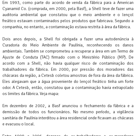
Em 1993, como parte do acordo de venda da fábrica para a American
Cyanamid Co. (comprada, em 2000, pela Basf), a Shell teve de fazer uma
auditoria ambiental que constatou que o meio ambiente e o lençol
freático estavam contaminados pelos produtos que fabricava. Segundo a
companhia, no entanto, a contaminação estava restrita à área da fábrica.
Dois anos depois, a Shell foi obrigada a fazer uma autodenúncia à
Curadoria do Meio Ambiente de Paulínia, reconhecendo os danos
ambientais. Também se comprometeu a recuperar a área em um Termo de
Ajuste de Conduta (TAC) firmado com o Ministério Público (MP). De
acordo com a Shell, não havia qualquer risco de contaminação dos
trabalhadores da fábrica. Em 2000, por pressão dos moradores das
chácaras da região, a Cetesb coletou amostras de fora da área da fábrica.
Eles alegavam que a água proveniente do lençol freático tinha um forte
odor. A Cetesb, então, constatou que a contaminação havia extrapolado
os limites da fábrica. Veja mapa:
Em dezembro de 2002, a Basf anunciou o fechamento da fábrica e a
demissão de todos os funcionários. No mesmo período, a vigilância
sanitária de Paulínia interditou a área residencial onde ficavam as chácaras
e evacuou o local.