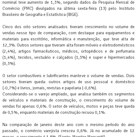
nominal teve aumento de 1,3%, segundo dados da Pesquisa Mensal de
Comércio (PMC) divulgados na última sexta-feira (13) pelo Instituto
Brasileiro de Geografia e Estatística (IBGE).
Cinco dos oito setores analisados tiveram crescimento no volume de
vendas nesse tipo de comparação, com destaque para equipamentos e
materiais para escritório, informática e manutenção, que teve alta de
12,3%. Outros setores que tiveram alta foram móveis e eletrodomésticos
(2,4%), artigos farmacêuticos, médicos, ortopédicos e de perfumaria
(1,4%), tecidos, vestuário e calçados (1,3%) e super e hipermercados
(0,3%).
O setor combustíveis e lubrificantes manteve o volume de vendas. Dois
setores tiveram queda: outros artigos de uso pessoal e doméstico
(-0,7%) e livros, jornais, revistas e papelaria (-0,6%).
Considerando-se o varejo ampliado, que analisa também os segmentos
de veículos e materiais de construção, o crescimento do volume de
vendas foi apenas 0,6%. O setor de veículos, motos e peças teve queda
de 0,5%, enquanto materiais de construção recuou 0,1%.
Na comparação de janeiro deste ano com o mesmo período do ano
passado, o comércio varejista cresceu 0,6%. Já no acumulado de 12
meses, o crescimento é 1,8%. (Fonte: Monitor Mercantil)