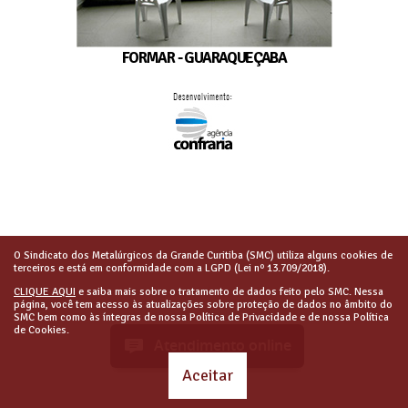
FORMAR - GUARAQUEÇABA
O Sindicato dos Metalúrgicos da Grande Curitiba (SMC) utiliza alguns cookies de
terceiros e está em conformidade com a LGPD (Lei nº 13.709/2018).
CLIQUE AQUI
e saiba mais sobre o tratamento de dados feito pelo SMC. Nessa
página, você tem acesso às atualizações sobre proteção de dados no âmbito do
SMC bem como às íntegras de nossa Política de Privacidade e de nossa Política
de Cookies.
Atendimento online
Aceitar