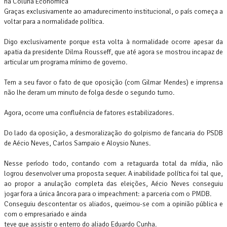
na Coluna Econômica
Graças exclusivamente ao amadurecimento institucional, o país começa a
voltar para a normalidade política.
Digo exclusivamente porque esta volta à normalidade ocorre apesar da
apatia da presidente Dilma Rousseff, que até agora se mostrou incapaz de
articular um programa mínimo de governo.
Tem a seu favor o fato de que oposição (com Gilmar Mendes) e imprensa
não lhe deram um minuto de folga desde o segundo turno.
Agora, ocorre uma confluência de fatores estabilizadores.
Do lado da oposição, a desmoralização do golpismo de fancaria do PSDB
de Aécio Neves, Carlos Sampaio e Aloysio Nunes.
Nesse período todo, contando com a retaguarda total da mídia, não
logrou desenvolver uma proposta sequer. A inabilidade política foi tal que,
ao propor a anulação completa das eleições, Aécio Neves conseguiu
jogar fora a única âncora para o impeachment: a parceria com o PMDB.
Conseguiu descontentar os aliados, queimou-se com a opinião pública e
com o empresariado e ainda
teve que assistir o enterro do aliado Eduardo Cunha.