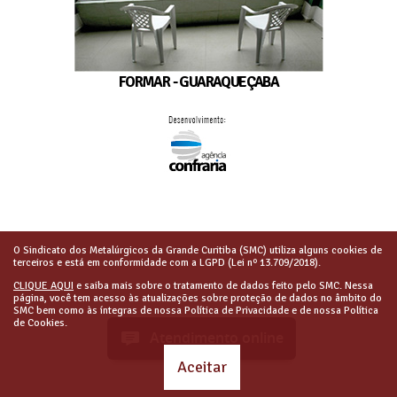
FORMAR - GUARAQUEÇABA
O Sindicato dos Metalúrgicos da Grande Curitiba (SMC) utiliza alguns cookies de
terceiros e está em conformidade com a LGPD (Lei nº 13.709/2018).
CLIQUE AQUI
e saiba mais sobre o tratamento de dados feito pelo SMC. Nessa
página, você tem acesso às atualizações sobre proteção de dados no âmbito do
SMC bem como às íntegras de nossa Política de Privacidade e de nossa Política
de Cookies.
Atendimento online
Aceitar