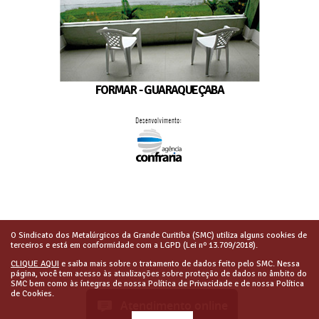
FORMAR - GUARAQUEÇABA
O Sindicato dos Metalúrgicos da Grande Curitiba (SMC) utiliza alguns cookies de
terceiros e está em conformidade com a LGPD (Lei nº 13.709/2018).
CLIQUE AQUI
e saiba mais sobre o tratamento de dados feito pelo SMC. Nessa
página, você tem acesso às atualizações sobre proteção de dados no âmbito do
SMC bem como às íntegras de nossa Política de Privacidade e de nossa Política
de Cookies.
Atendimento online