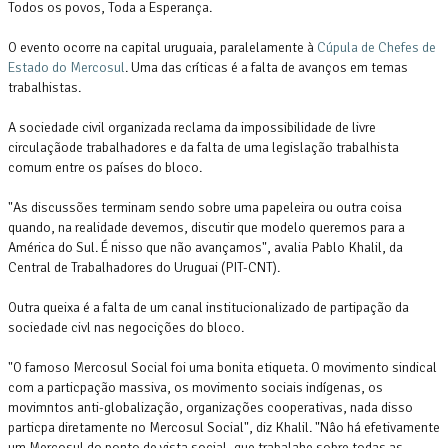
Todos os povos, Toda a Esperança.
O evento ocorre na capital uruguaia, paralelamente à
Cúpula de Chefes de
Estado do Mercosul
. Uma das críticas é a falta de avanços em temas
trabalhistas.
A sociedade civil organizada reclama da impossibilidade de livre
circulaçãode trabalhadores e da falta de uma legislação trabalhista
comum entre os países do bloco.
"As discussões terminam sendo sobre uma papeleira ou outra coisa
quando, na realidade devemos, discutir que modelo queremos para a
América do Sul. É nisso que não avançamos", avalia Pablo Khalil, da
Central de Trabalhadores do Uruguai (PIT-CNT).
Outra queixa é a falta de um canal institucionalizado de partipação da
sociedade civl nas negocições do bloco.
"O famoso Mercosul Social foi uma bonita etiqueta. O movimento sindical
com a particpação massiva, os movimento sociais indígenas, os
movimntos anti-globalização, organizações cooperativas, nada disso
particpa diretamente no Mercosul Social", diz Khalil. "Nâo há efetivamente
um Mercosul do ponto de vista social, que trabalahe sobre todas as