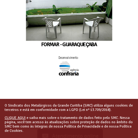
FORMAR - GUARAQUEÇABA
O Sindicato dos Metalúrgicos da Grande Curitiba (SMC) utiliza alguns cookies de
terceiros e está em conformidade com a LGPD (Lei nº 13.709/2018).
CLIQUE AQUI
e saiba mais sobre o tratamento de dados feito pelo SMC. Nessa
página, você tem acesso às atualizações sobre proteção de dados no âmbito do
SMC bem como às íntegras de nossa Política de Privacidade e de nossa Política
de Cookies.
Atendimento online