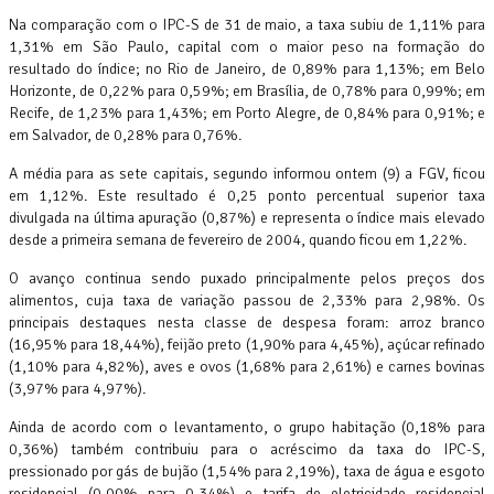
Na comparação com o IPC-S de 31 de maio, a taxa subiu de 1,11% para
1,31% em São Paulo, capital com o maior peso na formação do
resultado do índice; no Rio de Janeiro, de 0,89% para 1,13%; em Belo
Horizonte, de 0,22% para 0,59%; em Brasília, de 0,78% para 0,99%; em
Recife, de 1,23% para 1,43%; em Porto Alegre, de 0,84% para 0,91%; e
em Salvador, de 0,28% para 0,76%.
A média para as sete capitais, segundo informou ontem (9) a FGV, ficou
em 1,12%. Este resultado é 0,25 ponto percentual superior taxa
divulgada na última apuração (0,87%) e representa o índice mais elevado
desde a primeira semana de fevereiro de 2004, quando ficou em 1,22%.
O avanço continua sendo puxado principalmente pelos preços dos
alimentos, cuja taxa de variação passou de 2,33% para 2,98%. Os
principais destaques nesta classe de despesa foram: arroz branco
(16,95% para 18,44%), feijão preto (1,90% para 4,45%), açúcar refinado
(1,10% para 4,82%), aves e ovos (1,68% para 2,61%) e carnes bovinas
(3,97% para 4,97%).
Ainda de acordo com o levantamento, o grupo habitação (0,18% para
0,36%) também contribuiu para o acréscimo da taxa do IPC-S,
pressionado por gás de bujão (1,54% para 2,19%), taxa de água e esgoto
residencial (0,00% para 0,34%) e tarifa de eletricidade residencial