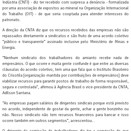
Indústria (CNTI) - diz ter recebido com surpresa a denúncia - formalizada
por uma associação de expostos ao mineral na Organização Internacional
do Trabalho (OIT) - de que seria cooptada para atender interesses do
patronato.
A direção da CNTA diz que os recursos recebidos das empresas não são
repassados diretamente a sindicatos e são fruto de uma acordo coletivo
“público e transparente” assinado inclusive pelo Ministério de Minas e
Energia.
“Nenhum sindicato dos trabalhadores do amianto recebe nada de
empresários. O que ocorre e muita gente confunde é que entre as diversas
cláusulas do acordo coletivo, tem uma que fala que o Instituto Brasileiro
do Crisotila [organização mantida por contribuições de empresários] deve
viabilizar recursos para garantir postos de trabalho de forma responsável,
segura e controlada”, afirmou à Agência Brasil o vice-presidente da CNTA,
Adílson Santana.
“As empresas pagam salários de dirigentes sindicais porque está previsto
no acordo, independente de gostar da gente, achar a gente bonzinho ou
não. Nosso sindicato não tem recursos financeiros para bancar e isso
ocorre também em outros segmentos”, acrescentou. .
O dirigente da comissão de trabalhadores diz ter a convicção de que