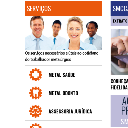
SERVIÇOS
SMCCA
EXTRATO
Os serviços necessários e úteis ao cotidiano
do trabalhador metalúrgico
METAL SAÚDE
CONHEÇA
FIDELID
METAL ODONTO
A
P
ASSESSORIA JURÍDICA
SM