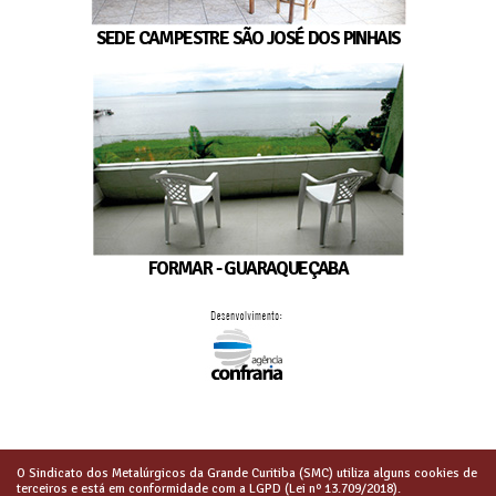
SEDE CAMPESTRE SÃO JOSÉ DOS PINHAIS
FORMAR - GUARAQUEÇABA
O Sindicato dos Metalúrgicos da Grande Curitiba (SMC) utiliza alguns cookies de
terceiros e está em conformidade com a LGPD (Lei nº 13.709/2018).