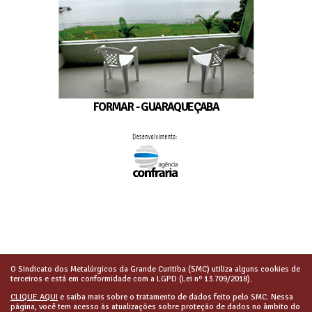
FORMAR - GUARAQUEÇABA
O Sindicato dos Metalúrgicos da Grande Curitiba (SMC) utiliza alguns cookies de
terceiros e está em conformidade com a LGPD (Lei nº 13.709/2018).
CLIQUE AQUI
e saiba mais sobre o tratamento de dados feito pelo SMC. Nessa
página, você tem acesso às atualizações sobre proteção de dados no âmbito do