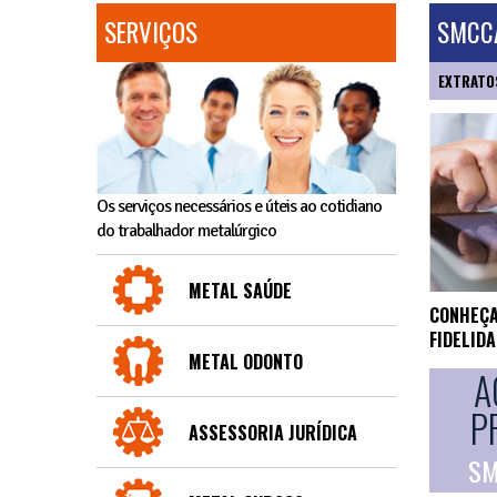
SERVIÇOS
SMCCA
EXTRATO
Os serviços necessários e úteis ao cotidiano
do trabalhador metalúrgico
METAL SAÚDE
CONHEÇA
FIDELID
METAL ODONTO
A
P
ASSESSORIA JURÍDICA
SM