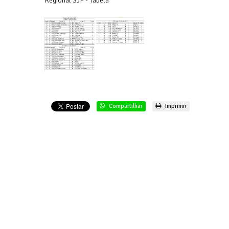
Regional SJP - Tabela
Compartilhar
Imprimir