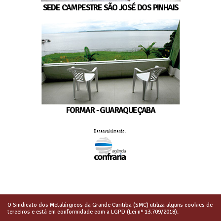
SEDE CAMPESTRE SÃO JOSÉ DOS PINHAIS
FORMAR - GUARAQUEÇABA
O Sindicato dos Metalúrgicos da Grande Curitiba (SMC) utiliza alguns cookies de
terceiros e está em conformidade com a LGPD (Lei nº 13.709/2018).