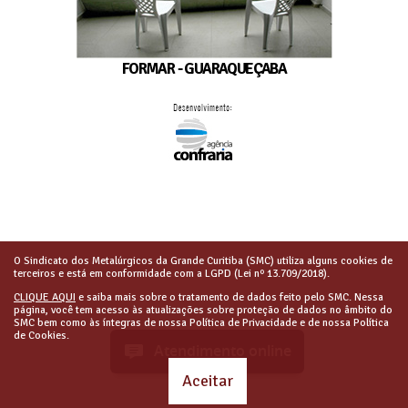
FORMAR - GUARAQUEÇABA
O Sindicato dos Metalúrgicos da Grande Curitiba (SMC) utiliza alguns cookies de
terceiros e está em conformidade com a LGPD (Lei nº 13.709/2018).
CLIQUE AQUI
e saiba mais sobre o tratamento de dados feito pelo SMC. Nessa
página, você tem acesso às atualizações sobre proteção de dados no âmbito do
SMC bem como às íntegras de nossa Política de Privacidade e de nossa Política
de Cookies.
Atendimento online
Aceitar