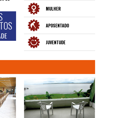
MULHER
S
NTOS
APOSENTADO
ADE
JUVENTUDE