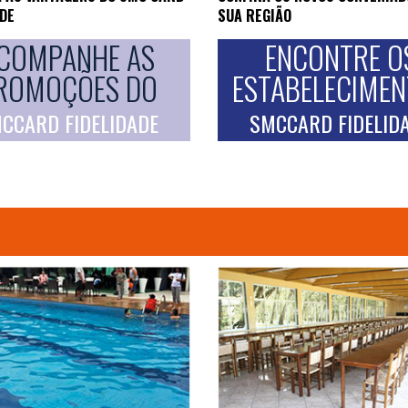
ADE
SUA REGIÃO
COMPANHE AS
ENCONTRE O
ROMOÇÕES DO
ESTABELECIME
CCARD FIDELIDADE
SMCCARD FIDELID