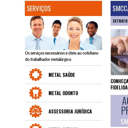
SERVIÇOS
SMCCA
EXTRATO
Os serviços necessários e úteis ao cotidiano
do trabalhador metalúrgico
METAL SAÚDE
CONHEÇA
FIDELID
METAL ODONTO
A
P
ASSESSORIA JURÍDICA
SM