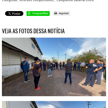
Categorias:
Acordos conquistados
,
Campanha Salarial 2026
Compartilhar
Imprimir
VEJA AS FOTOS DESSA NOTÍCIA