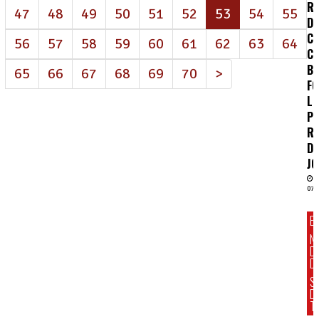
RE
(atual)
47
48
49
50
51
52
53
54
55
D
CE
56
57
58
59
60
61
62
63
64
C
B
65
66
67
68
69
70
>
FO
LU
PE
R
D
J
07/
E
N
D
DI
S
D
T