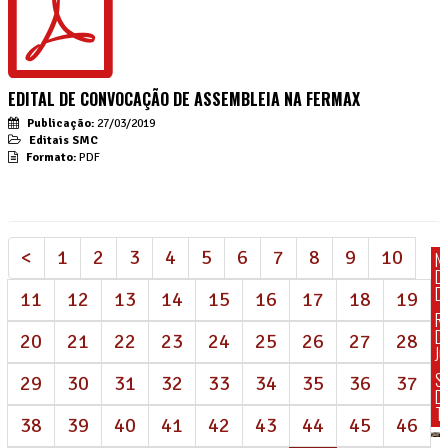
EDITAL DE CONVOCAÇÃO DE ASSEMBLEIA NA FERMAX
Publicação:
27/03/2019
Editais SMC
Formato:
PDF
<
1
2
3
4
5
6
7
8
9
10
N
D
DI
11
12
13
14
15
16
17
18
19
R
D
20
21
22
23
24
25
26
27
28
J
S
29
30
31
32
33
34
35
36
37
D
T
38
39
40
41
42
43
44
45
46