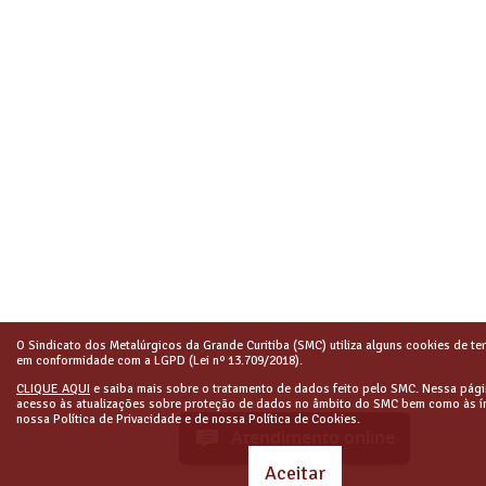
O Sindicato dos Metalúrgicos da Grande Curitiba (SMC) utiliza alguns cookies de ter
em conformidade com a LGPD (Lei nº 13.709/2018).
CLIQUE AQUI
e saiba mais sobre o tratamento de dados feito pelo SMC. Nessa pági
acesso às atualizações sobre proteção de dados no âmbito do SMC bem como às í
nossa Política de Privacidade e de nossa Política de Cookies.
Atendimento online
Aceitar