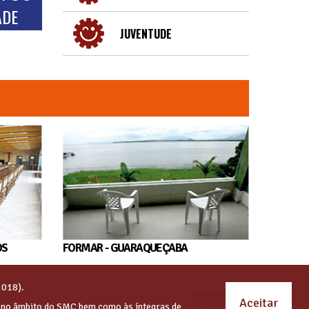
ADE
JUVENTUDE
OS
FORMAR - GUARAQUEÇABA
2018).
Aceitar
s no âmbito do SMC bem como às íntegras de