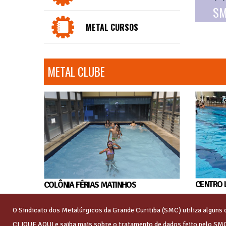
SM
METAL CURSOS
METAL CLUBE
CENTRO 
COLÔNIA FÉRIAS MATINHOS
O Sindicato dos Metalúrgicos da Grande Curitiba (SMC) utiliza algun
CLIQUE AQUI
e saiba mais sobre o tratamento de dados feito pelo SM