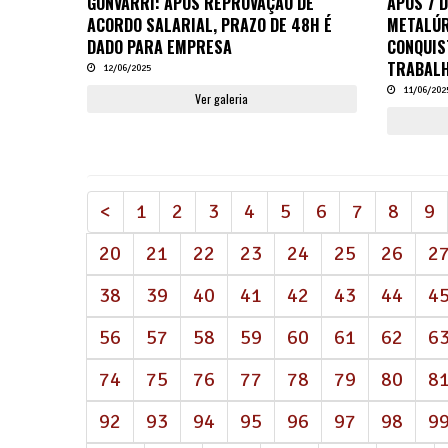
GONVARRI: APÓS REPROVAÇÃO DE
APÓS 7 D
ACORDO SALARIAL, PRAZO DE 48H É
METALÚR
DADO PARA EMPRESA
CONQUIS
TRABAL
12/06/2025
11/06/202
Ver galeria
<
1
2
3
4
5
6
7
8
9
20
21
22
23
24
25
26
2
38
39
40
41
42
43
44
4
56
57
58
59
60
61
62
6
74
75
76
77
78
79
80
8
92
93
94
95
96
97
98
9