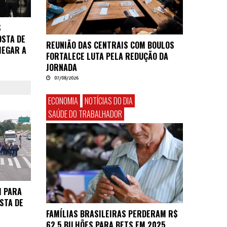
S
STA DE
REUNIÃO DAS CENTRAIS COM BOULOS
HEGAR A
FORTALECE LUTA PELA REDUÇÃO DA
JORNADA
07/08/2026
ECONOMIA
NOTÍCIAS DO DIA
SAÚDE DO TRABALHADOR
H PARA
STA DE
FAMÍLIAS BRASILEIRAS PERDERAM R$
62,5 BILHÕES PARA BETS EM 2025