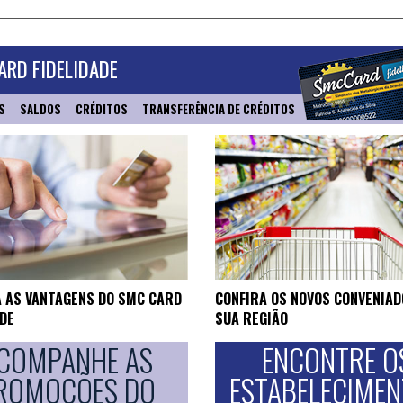
RD FIDELIDADE
S
SALDOS
CRÉDITOS
TRANSFERÊNCIA DE CRÉDITOS
 AS VANTAGENS DO SMC CARD
CONFIRA OS NOVOS CONVENIAD
ADE
SUA REGIÃO
COMPANHE AS
ENCONTRE O
ROMOÇÕES DO
ESTABELECIME