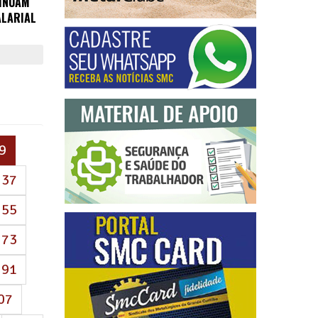
TINUAM
ALARIAL
(atual)
9
37
55
73
91
07