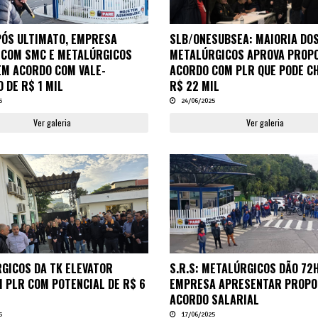
APÓS ULTIMATO, EMPRESA
SLB/ONESUBSEA: MAIORIA DO
 COM SMC E METALÚRGICOS
METALÚRGICOS APROVA PROPO
M ACORDO COM VALE-
ACORDO COM PLR QUE PODE C
 DE R$ 1 MIL
R$ 22 MIL
5
24/06/2025
Ver galeria
Ver galeria
GICOS DA TK ELEVATOR
S.R.S: METALÚRGICOS DÃO 72
 PLR COM POTENCIAL DE R$ 6
EMPRESA APRESENTAR PROPO
ACORDO SALARIAL
5
17/06/2025