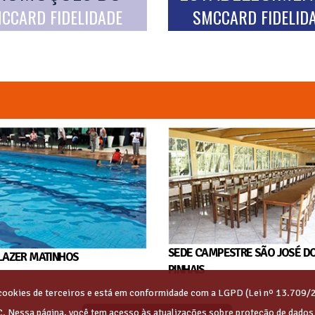
CCARD FIDELIDADE
SMCCARD FIDELID
SEDE CAMPESTRE SÃO JOSÉ D
LAZER MATINHOS
PINHAIS
s cookies de terceiros e está em conformidade com a LGPD (Lei nº 13.709/
C. Nessa página, você tem acesso às atualizações sobre proteção de dado