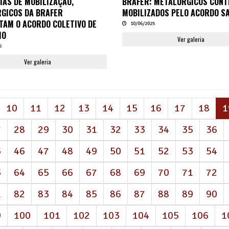
IAS DE MOBILIZAÇÃO,
BRAFER: METALÚRGICOS CON
GICOS DA BRAFER
MOBILIZADOS PELO ACORDO S
TAM O ACORDO COLETIVO DE
10/06/2025
HO
Ver galeria
5
Ver galeria
10
11
12
13
14
15
16
17
18
1
7
28
29
30
31
32
33
34
35
36
5
46
47
48
49
50
51
52
53
54
3
64
65
66
67
68
69
70
71
72
1
82
83
84
85
86
87
88
89
90
9
100
101
102
103
104
105
106
1