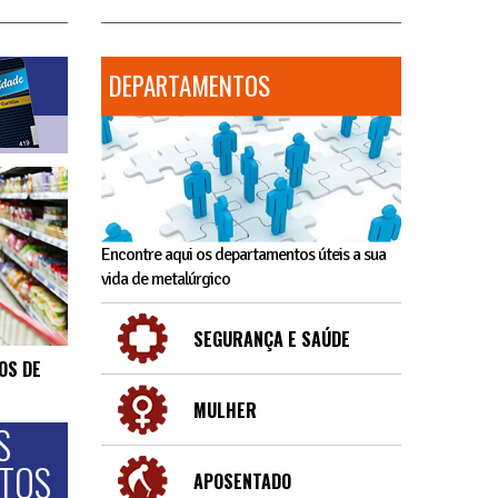
DEPARTAMENTOS
Encontre aqui os departamentos úteis a sua
vida de metalúrgico
SEGURANÇA E SAÚDE
OS DE
MULHER
S
NTOS
APOSENTADO