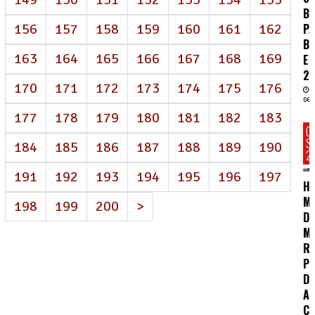
BI
P
156
157
158
159
160
161
162
B
163
164
165
166
167
168
169
E
2
170
171
172
173
174
175
176
06/
177
178
179
180
181
182
183
C
S
184
185
186
187
188
189
190
2
191
192
193
194
195
196
197
HC
MA
198
199
200
>
D
M
R
P
DE
A
CO