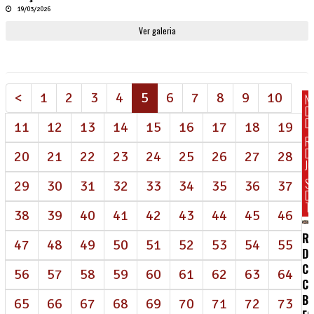
19/03/2026
Ver galeria
(atual)
<
1
2
3
4
5
6
7
8
9
10
N
D
DI
11
12
13
14
15
16
17
18
19
R
D
20
21
22
23
24
25
26
27
28
J
S
29
30
31
32
33
34
35
36
37
D
T
38
39
40
41
42
43
44
45
46
RE
47
48
49
50
51
52
53
54
55
D
CE
56
57
58
59
60
61
62
63
64
C
B
65
66
67
68
69
70
71
72
73