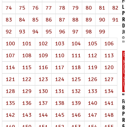
FO
LU
74
75
76
77
78
79
80
81
82
PE
R
83
84
85
86
87
88
89
90
91
D
92
93
94
95
96
97
98
99
J
100
101
102
103
104
105
106
07/
E
107
108
109
110
111
112
113
N
D
114
115
116
117
118
119
120
DI
S
121
122
123
124
125
126
127
D
T
128
129
130
131
132
133
134
FA
135
136
137
138
139
140
141
BR
P
142
143
144
145
146
147
148
R
62
149
150
151
152
153
154
155