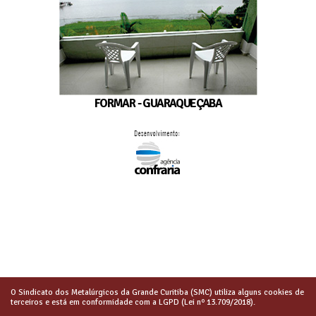
FORMAR - GUARAQUEÇABA
O Sindicato dos Metalúrgicos da Grande Curitiba (SMC) utiliza alguns cookies de
terceiros e está em conformidade com a LGPD (Lei nº 13.709/2018).