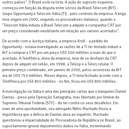
outros países". O Brasil está na lista. A ação do suposto esquema
começou em função da disputa entre sócios da Brasil Telecom (BrT) -
Grupo Opportunity e Telecom Itália (TI) - pelo controle da empresa. A briga
teve origem em 2000, segundo os procuradores italianos, quando a
"Telecom Itália induziu a Brasil Telecom a adquirir a companhia CRT por
um preço considerado exorbitante em relação aos valores acertados".
De acordo com a Justiça italiana, a empresa Kroll - a pedido do
Opportunity - estava investigando as razões de a TI ter tentado induzir a
BrT a comprar a CRT por um preço US$ 100 milhões a mais do que o
acertado. A Telefônica, dona da empresa, teve de se desfazer da CRT
depois de adquirir em leilão, em 1998, a Telesp e a Telerj celular. O
primeiro preço combinado, em janeiro de 2000, pelos acionistas da BrT
era de US$ 750 milhões. Meses depois, a TI teria fechado acordo com a
Telefônica por US$ 850 milhões - no fim, ficou em US$ 800 milhões.
A investigação na Itália é uma das principais cartas que o banqueiro Daniel
Dantas - preso pela Operação Satiagraha, mas libertado por liminar do
Supremo Tribunal Federal (STF) - diz ter contra os seus desafetos. Em
mais de uma oportunidade, seu advogado Nélio Machado frisou a
importância que a defesa de Dantas dava ao inquérito. Machado
questionou a imparcialidade do Procuradoria da República no Brasil, ao
supostamente ignorar depoimentos dados na Itália, incriminando