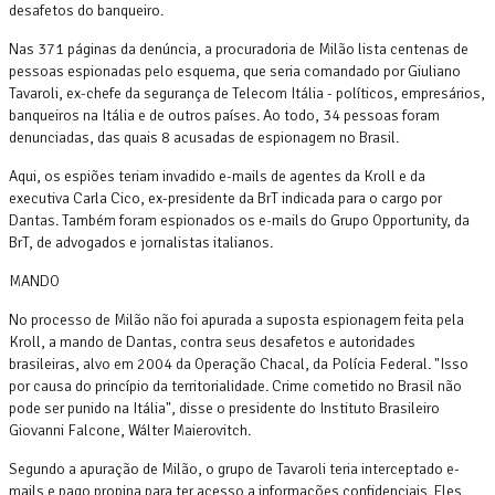
desafetos do banqueiro.
Nas 371 páginas da denúncia, a procuradoria de Milão lista centenas de
pessoas espionadas pelo esquema, que seria comandado por Giuliano
Tavaroli, ex-chefe da segurança de Telecom Itália - políticos, empresários,
banqueiros na Itália e de outros países. Ao todo, 34 pessoas foram
denunciadas, das quais 8 acusadas de espionagem no Brasil.
Aqui, os espiões teriam invadido e-mails de agentes da Kroll e da
executiva Carla Cico, ex-presidente da BrT indicada para o cargo por
Dantas. Também foram espionados os e-mails do Grupo Opportunity, da
BrT, de advogados e jornalistas italianos.
MANDO
No processo de Milão não foi apurada a suposta espionagem feita pela
Kroll, a mando de Dantas, contra seus desafetos e autoridades
brasileiras, alvo em 2004 da Operação Chacal, da Polícia Federal. "Isso
por causa do princípio da territorialidade. Crime cometido no Brasil não
pode ser punido na Itália", disse o presidente do Instituto Brasileiro
Giovanni Falcone, Wálter Maierovitch.
Segundo a apuração de Milão, o grupo de Tavaroli teria interceptado e-
mails e pago propina para ter acesso a informações confidenciais. Eles