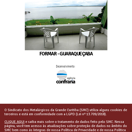
FORMAR - GUARAQUEÇABA
O Sindicato dos Metalúrgicos da Grande Curitiba (SMC) utiliza alguns cookies de
terceiros e está em conformidade com a LGPD (Lei nº 13.709/2018).
CLIQUE AQUI
e saiba mais sobre o tratamento de dados feito pelo SMC. Nessa
página, você tem acesso às atualizações sobre proteção de dados no âmbito do
SMC bem como às íntegras de nossa Política de Privacidade e de nossa Política