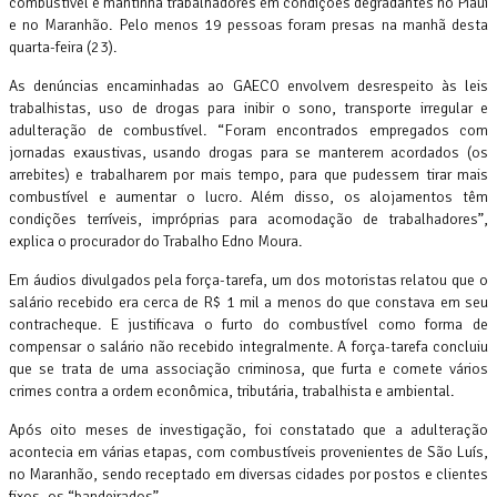
combustível e mantinha trabalhadores em condições degradantes no Piauí
e no Maranhão. Pelo menos 19 pessoas foram presas na manhã desta
quarta-feira (23).
As denúncias encaminhadas ao GAECO envolvem desrespeito às leis
trabalhistas, uso de drogas para inibir o sono, transporte irregular e
adulteração de combustível. “Foram encontrados empregados com
jornadas exaustivas, usando drogas para se manterem acordados (os
arrebites) e trabalharem por mais tempo, para que pudessem tirar mais
combustível e aumentar o lucro. Além disso, os alojamentos têm
condições terríveis, impróprias para acomodação de trabalhadores”,
explica o procurador do Trabalho Edno Moura.
Em áudios divulgados pela força-tarefa, um dos motoristas relatou que o
salário recebido era cerca de R$ 1 mil a menos do que constava em seu
contracheque. E justificava o furto do combustível como forma de
compensar o salário não recebido integralmente. A força-tarefa concluiu
que se trata de uma associação criminosa, que furta e comete vários
crimes contra a ordem econômica, tributária, trabalhista e ambiental.
Após oito meses de investigação, foi constatado que a adulteração
acontecia em várias etapas, com combustíveis provenientes de São Luís,
no Maranhão, sendo receptado em diversas cidades por postos e clientes
fixos, os “bandeirados”.