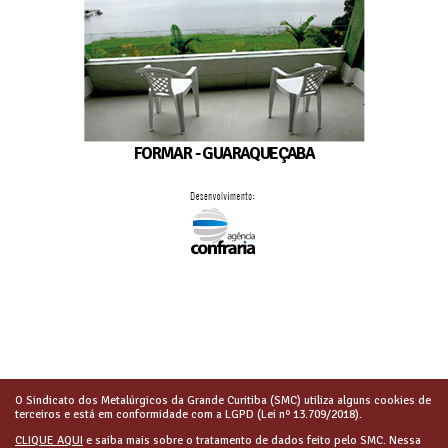
FORMAR - GUARAQUEÇABA
O Sindicato dos Metalúrgicos da Grande Curitiba (SMC) utiliza alguns cookies de
terceiros e está em conformidade com a LGPD (Lei nº 13.709/2018).
CLIQUE AQUI
e saiba mais sobre o tratamento de dados feito pelo SMC. Nessa