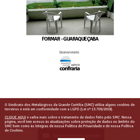
FORMAR - GUARAQUEÇABA
O Sindicato dos Metalúrgicos da Grande Curitiba (SMC) utiliza alguns cookies de
terceiros e está em conformidade com a LGPD (Lei nº 13.709/2018).
CLIQUE AQUI
e saiba mais sobre o tratamento de dados feito pelo SMC. Nessa
página, você tem acesso às atualizações sobre proteção de dados no âmbito do
SMC bem como às íntegras de nossa Política de Privacidade e de nossa Política
de Cookies.
Atendimento online