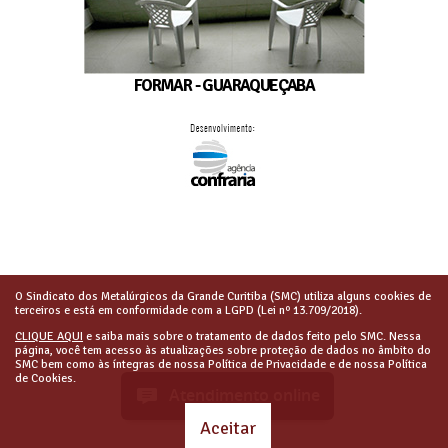
FORMAR - GUARAQUEÇABA
O Sindicato dos Metalúrgicos da Grande Curitiba (SMC) utiliza alguns cookies de
terceiros e está em conformidade com a LGPD (Lei nº 13.709/2018).
CLIQUE AQUI
e saiba mais sobre o tratamento de dados feito pelo SMC. Nessa
página, você tem acesso às atualizações sobre proteção de dados no âmbito do
SMC bem como às íntegras de nossa Política de Privacidade e de nossa Política
de Cookies.
Atendimento online
Aceitar