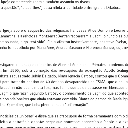
o a Igreja compreendeu bem e também assumiu os riscos.
questão”, “disse-lhes”) deixa nítida a identidade entre Igreja e Ditadura.
Igreja sobre o sequestro das religiosas francesas Alice Domon e Léonie 
Lamartine, e a religiosa Montserrat Bertrán recorreram a Laghi, o núncio as 
os nada, algo terá sido’. Ele a afastou instintivamente, descreve Evelyn,
ho foi recolhido por Maria Arce, Andrea Basconi e Florencia Bianco, cuja i
estigarem os desaparecimentos de Alice e Léonie, mas Primatesta ordenou d
na. Em 1995, sob a comoção das revelações do ex-capitão Adolfo Scilin
nalista sequestrado Julián Delgado, María Ignacia Cercós, contou que o Co
 para tratar do destino de 40 detidos-desaparecidos na ESMA, que o seu a
ambruschini não queria mata-los, mas temia que se os deixasse em liberdade 
Laghi o que fazer. Segundo Cercós, o conhecimento de Laghi do que acontec
os prisioneiros que ainda estavam com vida. Diante do pedido de Maria Igna
les. Quer dizer, que tinha pleno acesso à informação”.
“notícias caluniosas” e disse que se preocupou de forma permanente com o d
leito a estratégia oposta: negar que houvesse conhecido a índole e a ex
rofones nem espiões que fossem aos quartéis para ver o que os militares fa