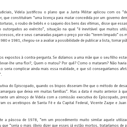
iciais, Videla justificou o plano que a Junta Militar aplicou com os “d
der, que constituíram “uma licença para matar concedida por um governo de
 torturas, o roubo de bebês e o saqueio dos bens das vítimas, disse que essa
outorgados ao exército”, situação na qual “é inevitável que muitos util
processos, ele e seus camaradas pagam o preço por não “terem limpado” os 
980 e 1981, chegou-se a avaliar a possibilidade de publicar a lista, tornar p
amos expostos à contra-pergunta. Se dizíamos a uma mãe que o seu filho estav
ra levar-lhe uma flor?, Quem o matou? Por quê? Como o mataram? Não havia
o seria complicar ainda mais essa realidade, e que só conseguiríamos afet
”.
cutiva do Episcopado, quando os bispos disseram-lhe que o método de desa
 “amargura que deixa em muitas famílias”. Mas a data é muito anterior à qu
urante um almoço de Videla com a comissão executiva do Episcopado, pres
ram os arcebispos de Santa Fé e da Capital Federal, Vicente Zazpe e Juan
ante a páscoa de 1978, “em um procedimento muito similar aquele utiliz
u que “seria o mais óbvio dizer que esses já estão mortos, trataríamos de