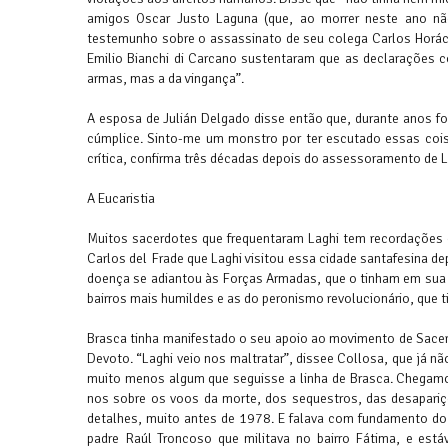
amigos Oscar Justo Laguna (que, ao morrer neste ano não
testemunho sobre o assassinato de seu colega Carlos Horác
Emilio Bianchi di Carcano sustentaram que as declarações c
armas, mas a da vingança”.
A esposa de Julián Delgado disse então que, durante anos fo
cúmplice. Sinto-me um monstro por ter escutado essas coisa
crítica, confirma três décadas depois do assessoramento de L
A Eucaristia
Muitos sacerdotes que frequentaram Laghi tem recordações c
Carlos del Frade que Laghi visitou essa cidade santafesina d
doença se adiantou às Forças Armadas, que o tinham em sua l
bairros mais humildes e as do peronismo revolucionário, que
Brasca tinha manifestado o seu apoio ao movimento de Sacerd
Devoto. “Laghi veio nos maltratar”, dissee Collosa, que já n
muito menos algum que seguisse a linha de Brasca. Chegamos
nos sobre os voos da morte, dos sequestros, das desapariçõ
detalhes, muito antes de 1978. E falava com fundamento do 
padre Raúl Troncoso que militava no bairro Fátima, e es