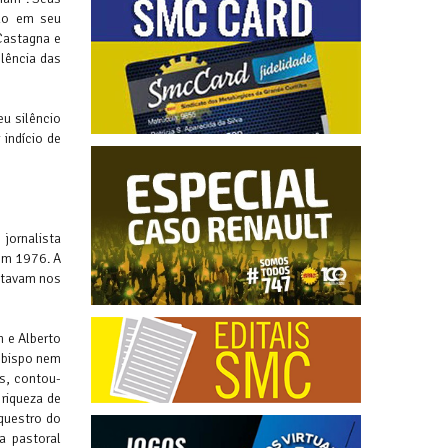
ido em seu
Castagna e
lência das
eu silêncio
indício de
jornalista
 em 1976. A
litavam nos
n e Alberto
o bispo nem
s, contou-
riqueza de
questro do
a pastoral