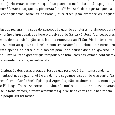
mortos]. No entanto, mesmo que isso parece o mais claro, dá espaço a um
um? Neste caso, que os pôs nesta fossa? Uma série de perguntas que a aut
consequências sobre as pessoas”, quer dizer, para proteger os seques
ebispos redigiram na sede do Episcopado quando concluíram o almoço, para e
onferência Episcopal, que hoje o arcebispo de Santa Fé, José Arancedo, pres
epois de sua publicação aqui. Mas na entrevista ao El Sur, Videla descreve
no superior ao que se conhecia e com um caráter institucional que compreen
rata apenas de calar o que sabiam para “não causar dano ao governo”, 
a Junta Militar e garantir que tampouco os familiares das vítimas contariam 
 tratamento do tema, na entrevista.
e à situação dos desaparecidos. Parece que para você é um tema pendente.
mentável nessa guerra. Até o dia de hoje seguimos discutindo o assunto. Na
ezes. Com a Conferência Episcopal Argentina, não totalmente, mas com algu
o Pio Laghi. Tratou-se como uma situação muito dolorosa e nos assessorar
seus bons ofícios, e frente a familiares que se tinha certeza que não fariam u
ho porque estava morto.