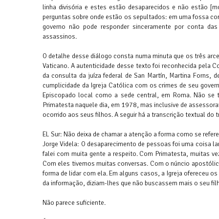
linha divisória e estes estão desaparecidos e não estão [
perguntas sobre onde estão os sepultados: em uma fossa com
governo não pode responder sinceramente por conta das 
assassinos.
O detalhe desse diálogo consta numa minuta que os três arc
Vaticano. A autenticidade desse texto foi reconhecida pela C
da consulta da juíza federal de San Martín, Martina Forns, d
cumplicidade da Igreja Católica com os crimes de seu gover
Episcopado local como a sede central, em Roma. Não se t
Primatesta naquele dia, em 1978, mas inclusive de assessorar 
ocorrido aos seus filhos. A seguir há a transcrição textual do
EL Sur: Não deixa de chamar a atenção a forma como se refer
Jorge Videla: O desaparecimento de pessoas foi uma coisa la
falei com muita gente a respeito. Com Primatesta, muitas v
Com eles tivemos muitas conversas. Com o núncio apostólic
forma de lidar com ela. Em alguns casos, a Igreja ofereceu os 
da informação, diziam-lhes que não buscassem mais o seu fil
Não parece suficiente.