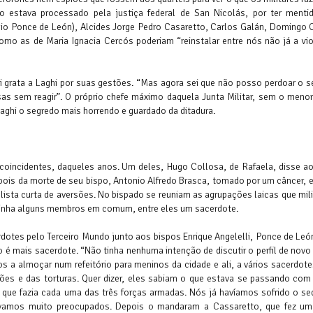
 estava processado pela justiça federal de San Nicolás, por ter ment
io Ponce de León), Alcides Jorge Pedro Casaretto, Carlos Galán, Domingo 
omo as de Maria Ignacia Cercós poderiam “reinstalar entre nós não já a vio
i grata a Laghi por suas gestões. “Mas agora sei que não posso perdoar o s
s sem reagir”. O próprio chefe máximo daquela Junta Militar, sem o menor 
aghi o segredo mais horrendo e guardado da ditadura.
oincidentes, daqueles anos. Um deles, Hugo Collosa, de Rafaela, disse ao 
epois da morte de seu bispo, Antonio Alfredo Brasca, tomado por um câncer,
ista curta de aversões. No bispado se reuniam as agrupações laicas que mi
 tinha alguns membros em comum, entre eles um sacerdote.
otes pelo Terceiro Mundo junto aos bispos Enrique Angelelli, Ponce de Leó
ão é mais sacerdote. “Não tinha nenhuma intenção de discutir o perfil de nov
 a almoçar num refeitório para meninos da cidade e ali, a vários sacerdote
es e das torturas. Quer dizer, eles sabiam o que estava se passando com 
que fazia cada uma das três forças armadas. Nós já havíamos sofrido o se
távamos muito preocupados. Depois o mandaram a Cassaretto, que fez um