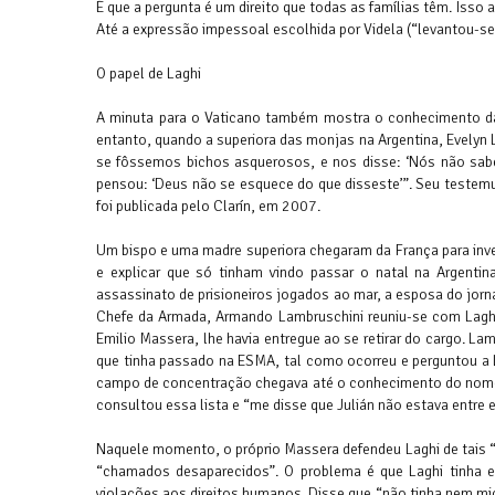
É que a pergunta é um direito que todas as famílias têm. Iss
Até a expressão impessoal escolhida por Videla (“levantou-se a 
O papel de Laghi
A minuta para o Vaticano também mostra o conhecimento da 
entanto, quando a superiora das monjas na Argentina, Evelyn 
se fôssemos bichos asquerosos, e nos disse: ‘Nós não sabem
pensou: ‘Deus não se esquece do que disseste’”. Seu testemun
foi publicada pelo Clarín, em 2007.
Um bispo e uma madre superiora chegaram da França para inv
e explicar que só tinham vindo passar o natal na Argenti
assassinato de prisioneiros jogados ao mar, a esposa do jor
Chefe da Armada, Armando Lambruschini reuniu-se com Laghi
Emilio Massera, lhe havia entregue ao se retirar do cargo. L
que tinha passado na ESMA, tal como ocorreu e perguntou a 
campo de concentração chegava até o conhecimento do nome d
consultou essa lista e “me disse que Julián não estava entre e
Naquele momento, o próprio Massera defendeu Laghi de tais 
“chamados desaparecidos”. O problema é que Laghi tinha e
violações aos direitos humanos. Disse que “não tinha nem mic