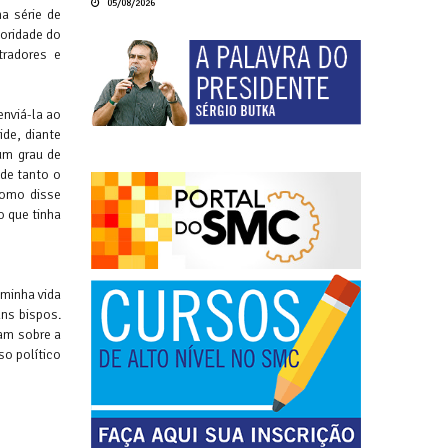
05/08/2026
a série de
oridade do
tradores e
nviá-la ao
ide, diante
 um grau de
de tanto o
como disse
o que tinha
 minha vida
ns bispos.
am sobre a
so político