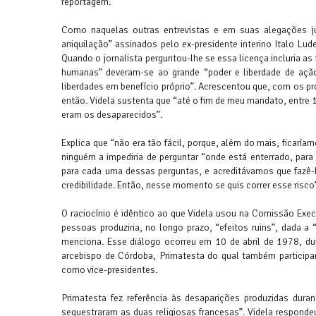
reportagem.
Como naquelas outras entrevistas e em suas alegações jud
aniquilação” assinados pelo ex-presidente interino Italo Lu
Quando o jornalista perguntou-lhe se essa licença incluria as
humanas” deveram-se ao grande “poder e liberdade de ação 
liberdades em benefício próprio”. Acrescentou que, com os 
então. Videla sustenta que “até o fim de meu mandato, entre 1
eram os desaparecidos”.
Explica que “não era tão fácil, porque, além do mais, ficarí
ninguém a impediria de perguntar “onde está enterrado, pa
para cada uma dessas perguntas, e acreditávamos que fazê-l
credibilidade. Então, nesse momento se quis correr esse risco
O raciocínio é idêntico ao que Videla usou na Comissão Exe
pessoas produziria, no longo prazo, “efeitos ruins”, dada a
menciona. Esse diálogo ocorreu em 10 de abril de 1978, d
arcebispo de Córdoba, Primatesta do qual também participa
como vice-presidentes.
Primatesta fez referência às desaparições produzidas dur
sequestraram as duas religiosas francesas”. Videla responde