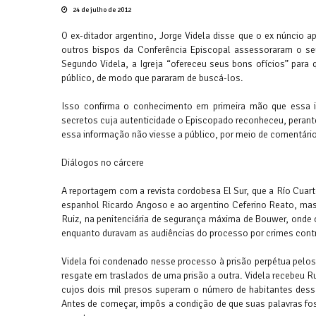
24 de julho de 2012
O ex-ditador argentino, Jorge Videla disse que o ex núncio a
outros bispos da Conferência Episcopal assessoraram o se
Segundo Videla, a Igreja “ofereceu seus bons ofícios” para 
público, de modo que pararam de buscá-los.
Isso confirma o conhecimento em primeira mão que essa in
secretos cuja autenticidade o Episcopado reconheceu, perante
essa informação não viesse a público, por meio de comentários 
Diálogos no cárcere
A reportagem com a revista cordobesa El Sur, que a Río Cuart
espanhol Ricardo Angoso e ao argentino Ceferino Reato, mas s
Ruiz, na penitenciária de segurança máxima de Bouwer, onde 
enquanto duravam as audiências do processo por crimes con
Videla foi condenado nesse processo à prisão perpétua pelos 
resgate em traslados de uma prisão a outra. Videla recebeu R
cujos dois mil presos superam o número de habitantes dessa
Antes de começar, impôs a condição de que suas palavras fos