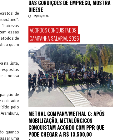
DAS CONDIÇÕES DE EMPREGO, MOSTRA
DIEESE
ecretos de
05/08/2026
mocrático”.
s “baixezas
ACORDOS CONQUISTADOS
izem essas
CAMPANHA SALARIAL 2026
métodos de
úblico quem
a na lista,
 respostas
ar a nossa
parição de
e o ditador
idido pelo
METHAL COMPANY/METHAL C: APÓS
 Aramburu,
MOBILIZAÇÃO, METALÚRGICOS
CONQUISTAM ACORDO COM PPR QUE
ado quando
PODE CHEGAR A R$ 13.500,00
 passar uma