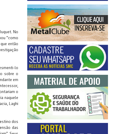
Duquet. No
olhou “como
 que então
nvestigação
esmenti-lo
go sobre o
mandante em
ntecessor,
contariam o
ia naquele
cia, Laghi
estino dos
tensão das
ziam”. Seus