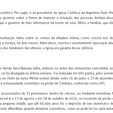
postólico Pio Laghi, o ex-presidente da Igreja Católica da Argentina Raúl Pr
u governo sobre a forma de manejar a situação das pessoas detidas-desa
que o governo de fato informasse da morte de seus filhos a famílias que n
stituição tinha sobre os crimes da ditadura militar, como consta nos 
 a Justiça, há dois meses. Além disso, mostra o envolvimento episcopal ati
dos familiares das vítimas; a Igreja era garante desse silêncio.
o Henán Vaca Narvaja edita, realizou-se antes das entrevistas concedidas ao
ó foi divulgada na última semana. Foi realizada em três partes, pelo jornal
o ex-chefe da Junta Militar esteve detido entre 26 de junho e 23 de dezemb
tra a humanidade cometidos na prisão de Córdoba, conhecida como UP1.
assassinatos de 31 prisioneiros dentro do cárcere, ou mediante tentativas 
uiz em 6 e 13 de agosto e em 18 de outubro de 2010, no locutório da prisão
 pequena cidade, que até há dois anos foi o depósito de lixo doméstico d
sem difundidas quando deixasse a província, como se pode ler na carta ane