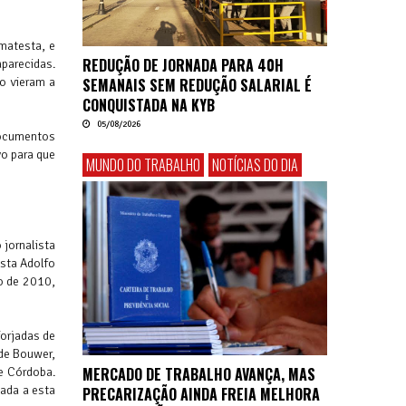
imatesta, e
REDUÇÃO DE JORNADA PARA 40H
parecidas.
ão vieram a
SEMANAIS SEM REDUÇÃO SALARIAL É
CONQUISTADA NA KYB
05/08/2026
documentos
vo para que
MUNDO DO TRABALHO
NOTÍCIAS DO DIA
 jornalista
ista Adolfo
ro de 2010,
forjadas de
 de Bouwer,
MERCADO DE TRABALHO AVANÇA, MAS
e Córdoba.
xada a esta
PRECARIZAÇÃO AINDA FREIA MELHORA